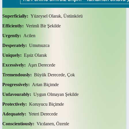
Superficially:
Yüzeysel Olarak, Üstünkörü
Efficiently:
Verimli Bir Şekilde
Urgently:
Acilen
Desperately:
Umutsuzca
Uniquely:
Eşsiz Olarak
Excessively:
Aşırı Derecede
Tremendously:
Büyük Derecede, Çok
Progressively:
Artan Biçimde
Unfavourably:
Uygun Olmayan Şekilde
Protectively:
Koruyucu Biçimde
Adequately:
Yeteri Derecede
Conscientiously:
Vicdanen, Özenle