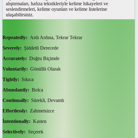
alıştırmaları, hafıza teknikleriyle kelime hikayeleri ve
seslendirmeleri, kelime oyunları ve kelime listelerine
ulaşabilirsiniz.
Repeatedly:
Ardı Ardına, Tekrar Tekrar
Severely:
Şiddetli Derecede
Accurately:
Doğru Biçimde
Voluntarily:
Gönüllü Olarak
Tightly:
Sıkıca
Abundantly:
Bolca
Continually:
Sürekli, Devamlı
Effortlessly:
Zahmetsizce
İntentionally:
Kasten
Selectively:
Seçerek