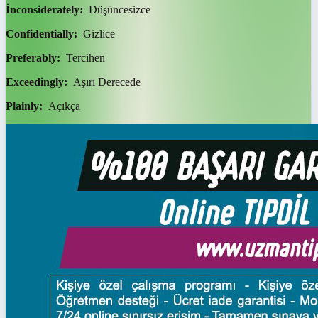
İnconsiderately:
Düşüncesizce
Confidentially:
Gizlice
Preferably:
Tercihen
Exceedingly:
Aşırı Derecede
Plainly:
Açıkça