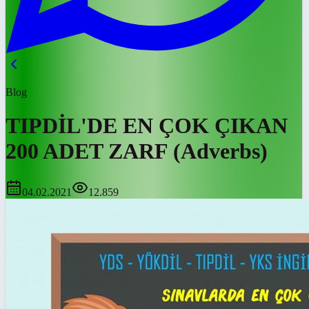
Blog
TIPDİL'DE EN ÇOK ÇIKAN
200 ADET ZARF (Adverbs)
04.02.2021
12.859