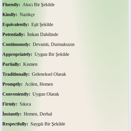
Fluently:
Akıcı Bir Şekilde
Kindly:
Nazikçe
Equivalently:
Eşit Şekilde
Potentially:
İmkan Dahilinde
Continuously:
Devamlı, Durmaksızın
Appropriately:
Uygun Bir Şekilde
Partially:
Kısmen
Traditionally:
Geleneksel Olarak
Promptly:
Acilen, Hemen
Conveniently:
Uygun Olarak
Firmly:
Sıkıca
İnstantly:
Hemen, Derhal
Respectfully:
Saygılı Bir Şekilde