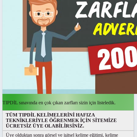
TIPDİL sınavında en çok çıkan zarfları sizin için listeledik.
TÜM TIPDİL KELİMELERİNİ HAFIZA
TEKNİKLERİYLE ÖĞRENMEK İÇİN SİTEMİZE
ÜCRETSİZ ÜYE OLABİLİRSİNİZ.
Üye olduktan sonra görsel ve işitsel kelime eğitimi, kelime