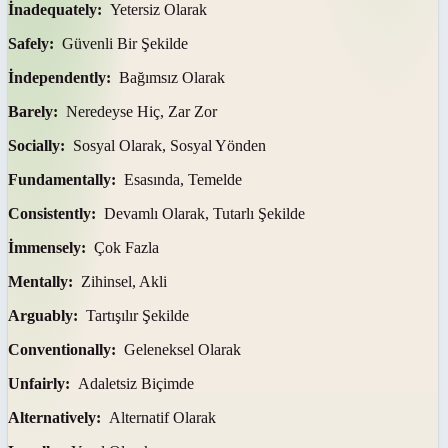
İnadequately:
Yetersiz Olarak
Safely:
Güvenli Bir Şekilde
İndependently:
Bağımsız Olarak
Barely:
Neredeyse Hiç, Zar Zor
Socially:
Sosyal Olarak, Sosyal Yönden
Fundamentally:
Esasında, Temelde
Consistently:
Devamlı Olarak, Tutarlı Şekilde
İmmensely:
Çok Fazla
Mentally:
Zihinsel, Akli
Arguably:
Tartışılır Şekilde
Conventionally:
Geleneksel Olarak
Unfairly:
Adaletsiz Biçimde
Alternatively:
Alternatif Olarak