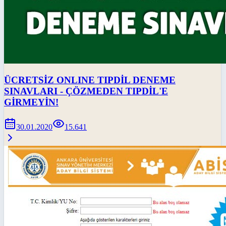
ÜCRETSİZ ONLINE TIPDİL DENEME
SINAVLARI - ÇÖZMEDEN TIPDİL'E
GİRMEYİN!
30.01.2020
15.641