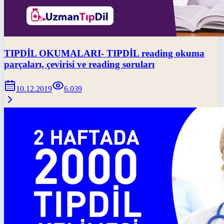
TIPDİL OKUMALARI- TIPDİL reading okuma
parçaları, çevirisi ve reading soruları
10.12.2019
6.039