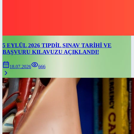
5 EYLÜL 2026 TIPDİL SINAV TARİHİ VE
BAŞVURU KILAVUZU AÇIKLANDI!
18.07.2026
666