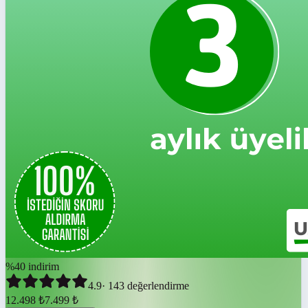
%
40
indirim
4.9
·
143
değerlendirme
12.498
₺
7.499
₺