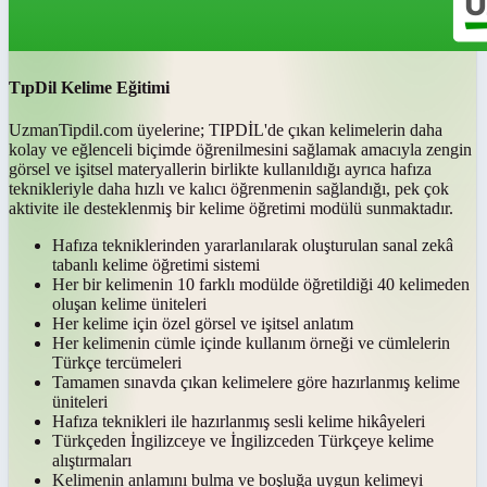
TıpDil Kelime Eğitimi
UzmanTipdil.com üyelerine; TIPDİL'de çıkan kelimelerin daha
kolay ve eğlenceli biçimde öğrenilmesini sağlamak amacıyla zengin
görsel ve işitsel materyallerin birlikte kullanıldığı ayrıca hafıza
teknikleriyle daha hızlı ve kalıcı öğrenmenin sağlandığı, pek çok
aktivite ile desteklenmiş bir kelime öğretimi modülü sunmaktadır.
Hafıza tekniklerinden yararlanılarak oluşturulan sanal zekâ
tabanlı kelime öğretimi sistemi
Her bir kelimenin 10 farklı modülde öğretildiği 40 kelimeden
oluşan kelime üniteleri
Her kelime için özel görsel ve işitsel anlatım
Her kelimenin cümle içinde kullanım örneği ve cümlelerin
Türkçe tercümeleri
Tamamen sınavda çıkan kelimelere göre hazırlanmış kelime
üniteleri
Hafıza teknikleri ile hazırlanmış sesli kelime hikâyeleri
Türkçeden İngilizceye ve İngilizceden Türkçeye kelime
alıştırmaları
Kelimenin anlamını bulma ve boşluğa uygun kelimeyi