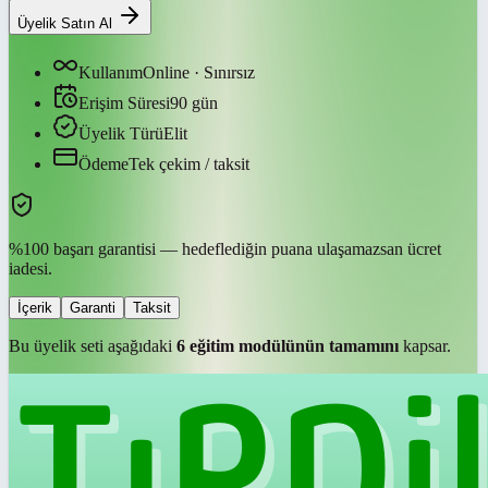
Üyelik Satın Al
Kullanım
Online · Sınırsız
Erişim Süresi
90
gün
Üyelik Türü
Elit
Ödeme
Tek çekim / taksit
%100 başarı garantisi — hedeflediğin puana ulaşamazsan ücret
iadesi.
İçerik
Garanti
Taksit
Bu üyelik seti aşağıdaki
6
eğitim modülünün tamamını
kapsar.