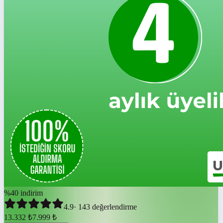
%
40
indirim
4.9
·
143
değerlendirme
13.332
₺
7.999
₺