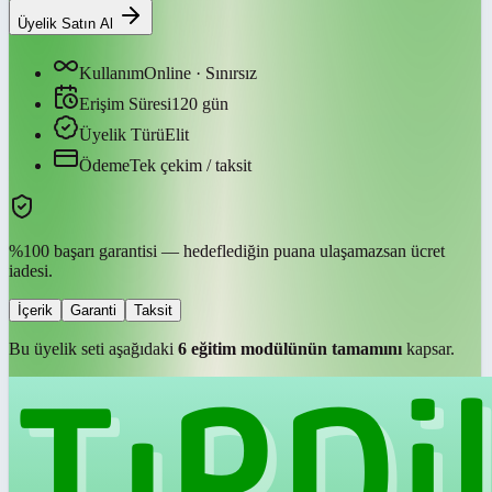
Üyelik Satın Al
Kullanım
Online · Sınırsız
Erişim Süresi
120
gün
Üyelik Türü
Elit
Ödeme
Tek çekim / taksit
%100 başarı garantisi — hedeflediğin puana ulaşamazsan ücret
iadesi.
İçerik
Garanti
Taksit
Bu üyelik seti aşağıdaki
6
eğitim modülünün tamamını
kapsar.