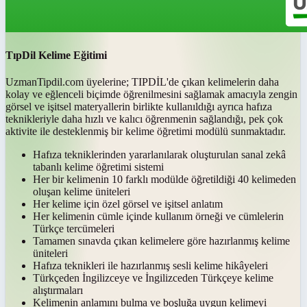
TıpDil Kelime Eğitimi
UzmanTipdil.com üyelerine; TIPDİL'de çıkan kelimelerin daha
kolay ve eğlenceli biçimde öğrenilmesini sağlamak amacıyla zengin
görsel ve işitsel materyallerin birlikte kullanıldığı ayrıca hafıza
teknikleriyle daha hızlı ve kalıcı öğrenmenin sağlandığı, pek çok
aktivite ile desteklenmiş bir kelime öğretimi modülü sunmaktadır.
Hafıza tekniklerinden yararlanılarak oluşturulan sanal zekâ
tabanlı kelime öğretimi sistemi
Her bir kelimenin 10 farklı modülde öğretildiği 40 kelimeden
oluşan kelime üniteleri
Her kelime için özel görsel ve işitsel anlatım
Her kelimenin cümle içinde kullanım örneği ve cümlelerin
Türkçe tercümeleri
Tamamen sınavda çıkan kelimelere göre hazırlanmış kelime
üniteleri
Hafıza teknikleri ile hazırlanmış sesli kelime hikâyeleri
Türkçeden İngilizceye ve İngilizceden Türkçeye kelime
alıştırmaları
Kelimenin anlamını bulma ve boşluğa uygun kelimeyi