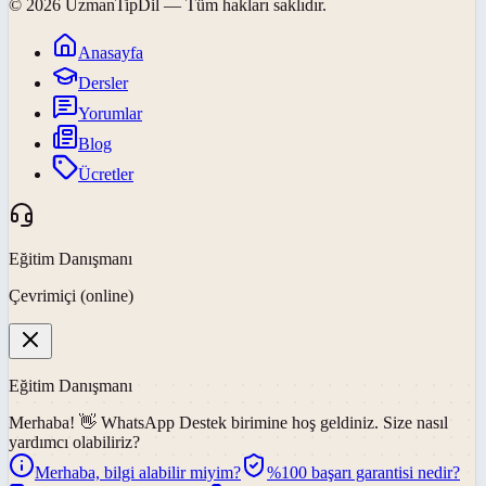
©
2026
UzmanTipDil
— Tüm hakları saklıdır.
Anasayfa
Dersler
Yorumlar
Blog
Ücretler
Eğitim Danışmanı
Çevrimiçi (online)
Eğitim Danışmanı
Merhaba! 👋
WhatsApp Destek
birimine hoş geldiniz. Size nasıl
yardımcı olabiliriz?
Merhaba, bilgi alabilir miyim?
%100 başarı garantisi nedir?