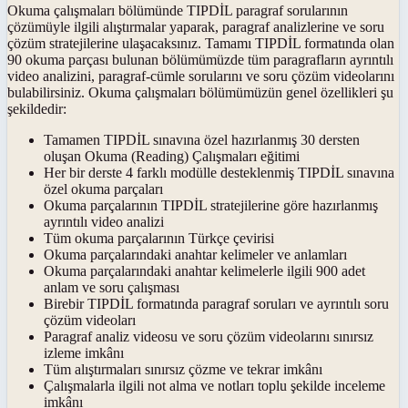
Okuma çalışmaları bölümünde TIPDİL paragraf sorularının
çözümüyle ilgili alıştırmalar yaparak, paragraf analizlerine ve soru
çözüm stratejilerine ulaşacaksınız. Tamamı TIPDİL formatında olan
90 okuma parçası bulunan bölümümüzde tüm paragrafların ayrıntılı
video analizini, paragraf-cümle sorularını ve soru çözüm videolarını
bulabilirsiniz. Okuma çalışmaları bölümümüzün genel özellikleri şu
şekildedir:
Tamamen TIPDİL sınavına özel hazırlanmış 30 dersten
oluşan Okuma (Reading) Çalışmaları eğitimi
Her bir derste 4 farklı modülle desteklenmiş TIPDİL sınavına
özel okuma parçaları
Okuma parçalarının TIPDİL stratejilerine göre hazırlanmış
ayrıntılı video analizi
Tüm okuma parçalarının Türkçe çevirisi
Okuma parçalarındaki anahtar kelimeler ve anlamları
Okuma parçalarındaki anahtar kelimelerle ilgili 900 adet
anlam ve soru çalışması
Birebir TIPDİL formatında paragraf soruları ve ayrıntılı soru
çözüm videoları
Paragraf analiz videosu ve soru çözüm videolarını sınırsız
izleme imkânı
Tüm alıştırmaları sınırsız çözme ve tekrar imkânı
Çalışmalarla ilgili not alma ve notları toplu şekilde inceleme
imkânı