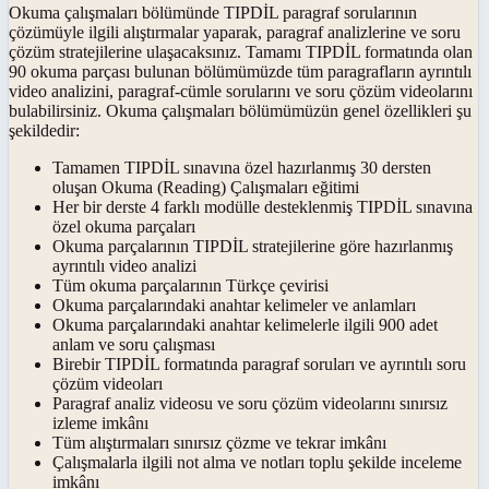
Okuma çalışmaları bölümünde TIPDİL paragraf sorularının
çözümüyle ilgili alıştırmalar yaparak, paragraf analizlerine ve soru
çözüm stratejilerine ulaşacaksınız. Tamamı TIPDİL formatında olan
90 okuma parçası bulunan bölümümüzde tüm paragrafların ayrıntılı
video analizini, paragraf-cümle sorularını ve soru çözüm videolarını
bulabilirsiniz. Okuma çalışmaları bölümümüzün genel özellikleri şu
şekildedir:
Tamamen TIPDİL sınavına özel hazırlanmış 30 dersten
oluşan Okuma (Reading) Çalışmaları eğitimi
Her bir derste 4 farklı modülle desteklenmiş TIPDİL sınavına
özel okuma parçaları
Okuma parçalarının TIPDİL stratejilerine göre hazırlanmış
ayrıntılı video analizi
Tüm okuma parçalarının Türkçe çevirisi
Okuma parçalarındaki anahtar kelimeler ve anlamları
Okuma parçalarındaki anahtar kelimelerle ilgili 900 adet
anlam ve soru çalışması
Birebir TIPDİL formatında paragraf soruları ve ayrıntılı soru
çözüm videoları
Paragraf analiz videosu ve soru çözüm videolarını sınırsız
izleme imkânı
Tüm alıştırmaları sınırsız çözme ve tekrar imkânı
Çalışmalarla ilgili not alma ve notları toplu şekilde inceleme
imkânı