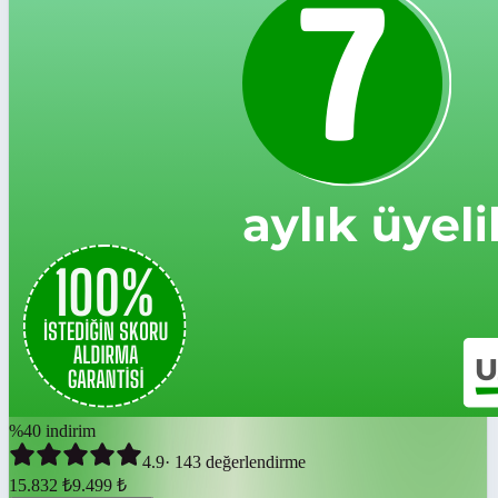
%
40
indirim
4.9
·
143
değerlendirme
15.832
₺
9.499
₺