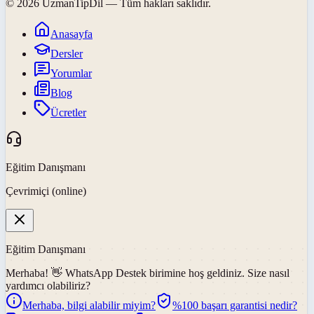
©
2026
UzmanTipDil
— Tüm hakları saklıdır.
Anasayfa
Dersler
Yorumlar
Blog
Ücretler
Eğitim Danışmanı
Çevrimiçi (online)
Eğitim Danışmanı
Merhaba! 👋
WhatsApp Destek
birimine hoş geldiniz. Size nasıl
yardımcı olabiliriz?
Merhaba, bilgi alabilir miyim?
%100 başarı garantisi nedir?