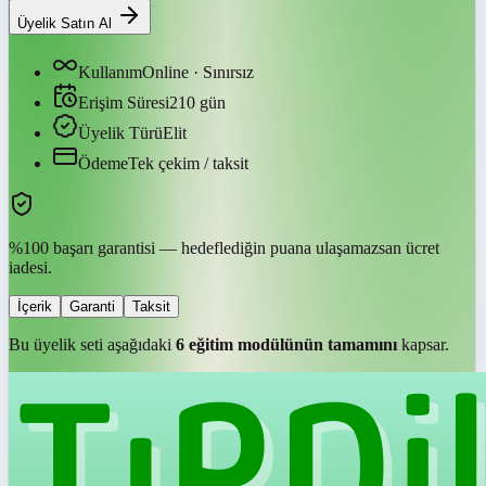
Üyelik Satın Al
Kullanım
Online · Sınırsız
Erişim Süresi
210
gün
Üyelik Türü
Elit
Ödeme
Tek çekim / taksit
%100 başarı garantisi — hedeflediğin puana ulaşamazsan ücret
iadesi.
İçerik
Garanti
Taksit
Bu üyelik seti aşağıdaki
6
eğitim modülünün tamamını
kapsar.