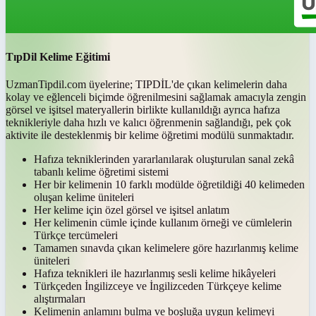
TıpDil Kelime Eğitimi
UzmanTipdil.com üyelerine; TIPDİL'de çıkan kelimelerin daha
kolay ve eğlenceli biçimde öğrenilmesini sağlamak amacıyla zengin
görsel ve işitsel materyallerin birlikte kullanıldığı ayrıca hafıza
teknikleriyle daha hızlı ve kalıcı öğrenmenin sağlandığı, pek çok
aktivite ile desteklenmiş bir kelime öğretimi modülü sunmaktadır.
Hafıza tekniklerinden yararlanılarak oluşturulan sanal zekâ
tabanlı kelime öğretimi sistemi
Her bir kelimenin 10 farklı modülde öğretildiği 40 kelimeden
oluşan kelime üniteleri
Her kelime için özel görsel ve işitsel anlatım
Her kelimenin cümle içinde kullanım örneği ve cümlelerin
Türkçe tercümeleri
Tamamen sınavda çıkan kelimelere göre hazırlanmış kelime
üniteleri
Hafıza teknikleri ile hazırlanmış sesli kelime hikâyeleri
Türkçeden İngilizceye ve İngilizceden Türkçeye kelime
alıştırmaları
Kelimenin anlamını bulma ve boşluğa uygun kelimeyi