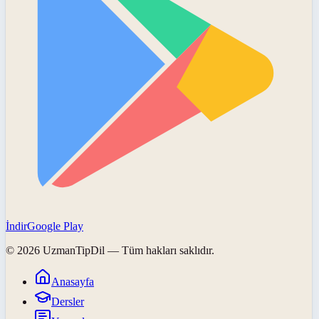
İndir
Google Play
©
2026
UzmanTipDil
— Tüm hakları saklıdır.
Anasayfa
Dersler