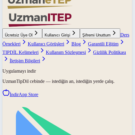
Ders
Ücretsiz Üye Ol
Kullanıcı Girişi
Şifremi Unuttum
Örnekleri
Kullanıcı Görüşleri
Blog
Garantili Eğitim
TIPDİL Kelimeleri
Kullanım Sözleşmesi
Gizlilik Politikası
İletişim Bilgileri
Uygulamayı indir
UzmanTipDil
cebinde — istediğin an, istediğin yerde çalış.
İndir
App Store