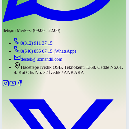
İletişim Merkezi (09.00 - 22.00)
0(312) 911 37 15
0(546) 855 07 15
(WhatsApp)
destek@uzmandil.com
Hacettepe İvedik OSB. Teknokenti 1368. Cadde No.61,
4. Kat Ofis No: 32 İvedik / ANKARA