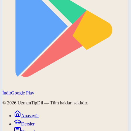
İndir
Google Play
©
2026
UzmanTipDil
— Tüm hakları saklıdır.
Anasayfa
Dersler