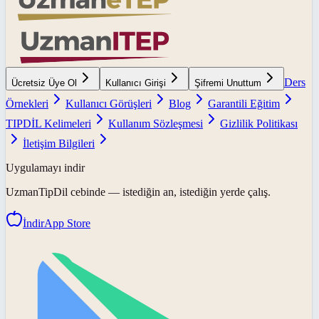
Ders
Ücretsiz Üye Ol
Kullanıcı Girişi
Şifremi Unuttum
Örnekleri
Kullanıcı Görüşleri
Blog
Garantili Eğitim
TIPDİL Kelimeleri
Kullanım Sözleşmesi
Gizlilik Politikası
İletişim Bilgileri
Uygulamayı indir
UzmanTipDil
cebinde — istediğin an, istediğin yerde çalış.
İndir
App Store