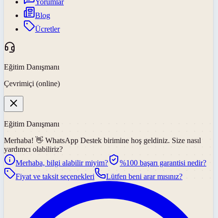
Yorumlar
Blog
Ücretler
Eğitim Danışmanı
Çevrimiçi (online)
Eğitim Danışmanı
Merhaba! 👋
WhatsApp Destek
birimine hoş geldiniz. Size nasıl
yardımcı olabiliriz?
Merhaba, bilgi alabilir miyim?
%100 başarı garantisi nedir?
Fiyat ve taksit seçenekleri
Lütfen beni arar mısınız?