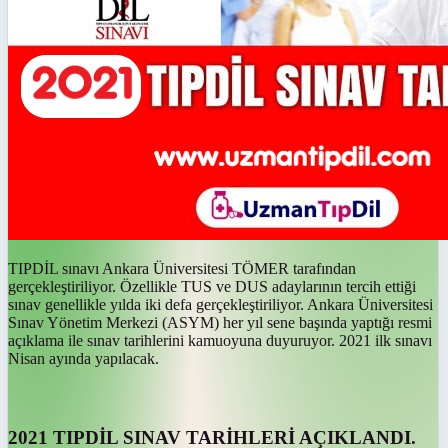
TIPDİL sınavı Ankara Üniversitesi TÖMER tarafından
gerçekleştiriliyor. Özellikle TUS ve DUS adaylarının tercih ettiği
sınav genellikle yılda iki defa gerçekleştiriliyor. Ankara Üniversitesi
Sınav Yönetim Merkezi (ASYM) her yıl sene başında yaptığı resmi
açıklama ile sınav tarihlerini kamuoyuna duyuruyor. 2021 ilk sınavı
Nisan ayında yapılacak.
2021 TIPDİL SINAV TARİHLERİ AÇIKLANDI.