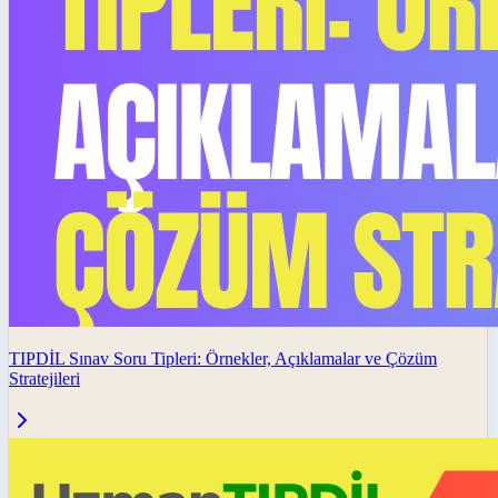
TIPDİL Sınav Soru Tipleri: Örnekler, Açıklamalar ve Çözüm
Stratejileri