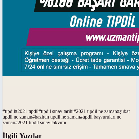
#
tıpdil
#
2021 tıpdil
#
tıpdil sınav tarihi
#
2021 tıpdil ne zaman
#
şubat
tıpdil ne zaman
#
haziran tıpdil ne zaman
#
tıpdil başvuruları ne
zaman
#
2021 tıpdil sınav takvimi
İlgili Yazılar