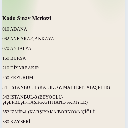
Kodu Sınav Merkezi
010 ADANA
062 ANKARA/ÇANKAYA
070 ANTALYA
160 BURSA
210 DİYARBAKIR
250 ERZURUM
341 İSTANBUL-1 (KADIKÖY, MALTEPE, ATAŞEHİR)
343 İSTANBUL-3 (BEYOĞLU/
ŞİŞLİ/BEŞİKTAŞ/KAĞITHANE/SARIYER)
352 İZMİR-1 (KARŞIYAKA/BORNOVA/ÇİĞLİ)
380 KAYSERİ