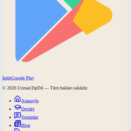
İndir
Google Play
©
2026
UzmanTipDil
— Tüm hakları saklıdır.
Anasayfa
Dersler
Yorumlar
Blog