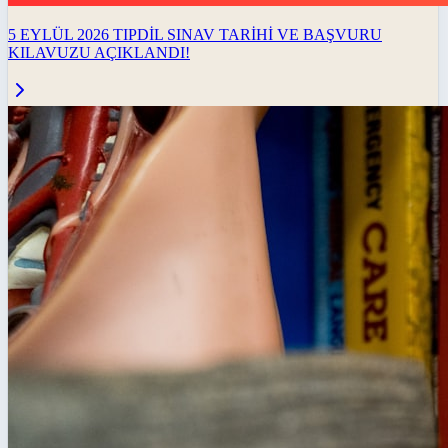
5 EYLÜL 2026 TIPDİL SINAV TARİHİ VE BAŞVURU
KILAVUZU AÇIKLANDI!