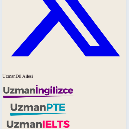
UzmanDil Ailesi