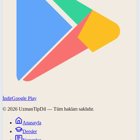
İndir
Google Play
©
2026
UzmanTipDil
— Tüm hakları saklıdır.
Anasayfa
Dersler