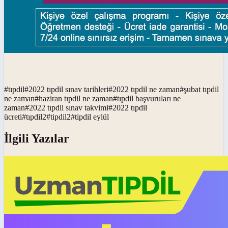
#
tıpdil
#
2022 tıpdil sınav tarihleri
#
2022 tıpdil ne zaman
#
şubat tıpdil
ne zaman
#
haziran tıpdil ne zaman
#
tıpdil başvuruları ne
zaman
#
2022 tıpdil sınav takvimi
#
2022 tıpdil
ücreti
#
tıpdil2
#
tipdil2
#
tipdil eylül
İlgili Yazılar