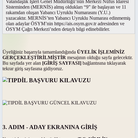
Vatandaşlık İşleri Genel Müdürlüğü’nün Merkezi Nüfus İdaresi
Sisteminden (MERNİS) almış oldukları “9” ile başlayan ve 11
rakamdan oluşan Yabancı Uyruklu Numarasını (Y.U.)
yazacaktır. MERNİS’ten Yabancı Uyruklu Numarası edinmemiş
olan adaylar ÖSYM’nin https://ais.osym.gov.tr adresinden ve
ÖSYM Çağrı Merkezi’nden detaylı bilgi edinebilirler.
Üyeliğiniz başarıyla tamamlandığında
ÜYELİK İŞLEMİNİZ
GERÇEKLEŞTİRİLMİŞTİR
mesajının olduğu sayfa gelecektir.
Bu sayfada yer alan
[GİRİŞ SAYFASI]
bağlantısına tıklayarak
tekrar giriş sayfasına gidiyoruz.
3. ADIM - ADAY EKRANINA GİRİŞ