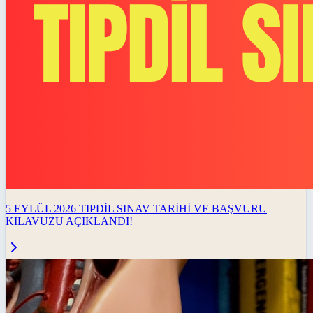
5 EYLÜL 2026 TIPDİL SINAV TARİHİ VE BAŞVURU
KILAVUZU AÇIKLANDI!