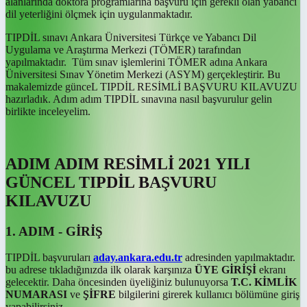
alanlarında doktora programlarına başvuru için gerekli olan yabancı
dil yeterliğini ölçmek için uygulanmaktadır.
TIPDİL sınavı Ankara Üniversitesi Türkçe ve Yabancı Dil
Uygulama ve Araştırma Merkezi (TÖMER) tarafından
yapılmaktadır. Tüm sınav işlemlerini TÖMER adına Ankara
Üniversitesi Sınav Yönetim Merkezi (ASYM) gerçekleştirir. Bu
makalemizde günceL TIPDİL RESİMLİ BAŞVURU KILAVUZU
hazırladık. Adım adım TIPDİL sınavına nasıl başvurulur gelin
birlikte inceleyelim.
ADIM ADIM RESİMLİ 2021 YILI
GÜNCEL TIPDİL BAŞVURU
KILAVUZU
1. ADIM - GİRİŞ
TIPDİL başvuruları
aday.ankara.edu.tr
adresinden yapılmaktadır.
bu adrese tıkladığınızda ilk olarak karşınıza
ÜYE GİRİŞİ
ekranı
gelecektir. Daha öncesinden üyeliğiniz bulunuyorsa
T.C. KİMLİK
NUMARASI
ve
ŞİFRE
bilgilerini girerek kullanıcı bölümüne giriş
yapabilirsiniz.