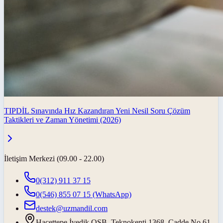
TIPDİL Sınavında Hız Kazandıran Yeni Nesil Soru Çözüm
Taktikleri ve Zaman Yönetimi (2026)
İletişim Merkezi (09.00 - 22.00)
0(312) 911 37 15
0(546) 855 07 15
(WhatsApp)
destek@uzmandil.com
Hacettepe İvedik OSB. Teknokenti 1368. Cadde No.61,