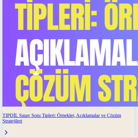
TIPDİL Sınav Soru Tipleri: Örnekler, Açıklamalar ve Çözüm
Stratejileri