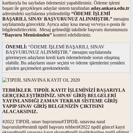
kartlarıyla bu sayfadan ödemenizi yapabilirsiniz. Ödeme işlemi
başarı ile gerçekleşen adaylar sistem tarafından
aday.ankara.edu.tr
adresindeki sayfalarına yönlendirilip
“ÖDEME İŞLEMİ
BAŞARILI, SINAV BAŞVURUNUZ ALINMIŞTIR.”
mesajını
sayfalarında görecektir. Ayrıca aday kısa mesaj ve/veya e-posta ile
bilgilendirilecektir. Mesaj gelmediği takdirde başvuru durumunuzu
“Başvuru Menüsünden”
kontrol edebilirsiniz.
ÖNEMLİ:
“ÖDEME İŞLEMİ BAŞARILI, SINAV
BAŞVURUNUZ ALINMIŞTIR.” mesajını sayfalarında
göremeyen adayların kredi kartı ödemelerinde sorun oluşmuş
olabilir. Bu adayların sınav seçimi ve ödeme işlemlerini yeniden
gözden geçirmeleri gerekmektedir.
TEBRİKLER. TIPDİL KAYIT İŞLEMİNİZİ BAŞARIYLA
GERÇEKLEŞTİRDİNİZ. SINAV GİRİŞ BELGELERİ
YAYINLANDIĞI ZAMAN TEKRAR SİSTEME GİRİŞ
YAPIP SINAV GİRİŞ BELGENİZİN ÇIKTISINI
ALACAKSINIZ.
#
2022 TIPDİL sınav başvurusu
#
TIPDİL sınavına nasıl
başvurulur
#
resimli tıpdil başvuru rehberi
#
2022 tıpdil güncel kayıt
ekranı
#
tıpdil sınavına kayıt ekranı
#
tıpdil üyelik
#
online tıpdil eğitimi