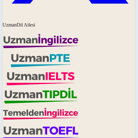
UzmanDil Ailesi