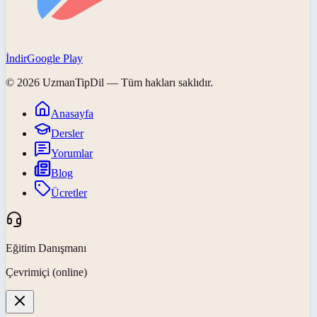
İndir
Google Play
©
2026
UzmanTipDil
— Tüm hakları saklıdır.
Anasayfa
Dersler
Yorumlar
Blog
Ücretler
Eğitim Danışmanı
Çevrimiçi (online)