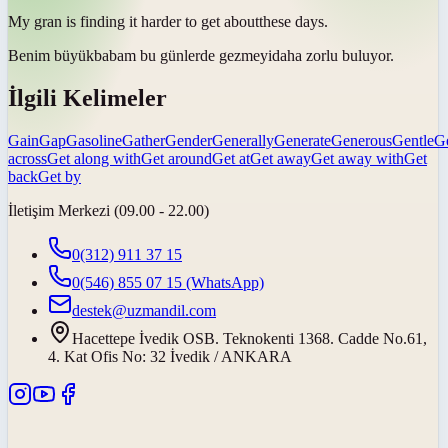
My gran is finding it harder to
get about
these days.
Benim büyükbabam bu günlerde
gezmeyi
daha zorlu buluyor.
İlgili Kelimeler
Gain
Gap
Gasoline
Gather
Gender
Generally
Generate
Generous
Gentle
G
across
Get along with
Get around
Get at
Get away
Get away with
Get
back
Get by
İletişim Merkezi (09.00 - 22.00)
0(312) 911 37 15
0(546) 855 07 15
(WhatsApp)
destek@uzmandil.com
Hacettepe İvedik OSB. Teknokenti 1368. Cadde No.61,
4. Kat Ofis No: 32 İvedik / ANKARA