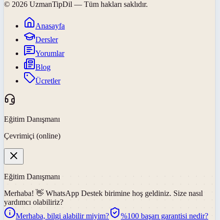
©
2026
UzmanTipDil
— Tüm hakları saklıdır.
Anasayfa
Dersler
Yorumlar
Blog
Ücretler
Eğitim Danışmanı
Çevrimiçi (online)
Eğitim Danışmanı
Merhaba! 👋
WhatsApp Destek
birimine hoş geldiniz. Size nasıl
yardımcı olabiliriz?
Merhaba, bilgi alabilir miyim?
%100 başarı garantisi nedir?