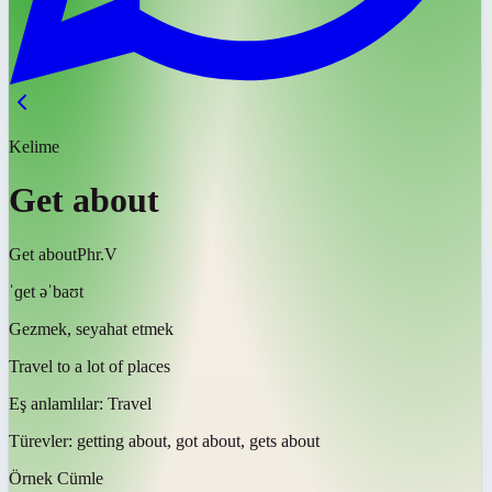
Kelime
Get about
Get about
Phr.V
ˈɡet əˈbaʊt
Gezmek, seyahat etmek
Travel to a lot of places
Eş anlamlılar:
Travel
Türevler:
getting about, got about, gets about
Örnek Cümle