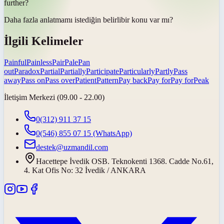
further?
Daha fazla anlatmamı istediğin
belirli
bir konu var mı?
İlgili Kelimeler
Painful
Painless
Pair
Pale
Pan
out
Paradox
Partial
Partially
Participate
Particularly
Partly
Pass
away
Pass on
Pass over
Patient
Pattern
Pay back
Pay for
Pay for
Peak
İletişim Merkezi (09.00 - 22.00)
0(312) 911 37 15
0(546) 855 07 15
(WhatsApp)
destek@uzmandil.com
Hacettepe İvedik OSB. Teknokenti 1368. Cadde No.61,
4. Kat Ofis No: 32 İvedik / ANKARA