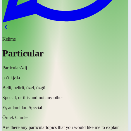
Kelime
Particular
Particular
Adj
pəˈtɪkjʊlə
Belli, belirli, özel, özgü
Special, or this and not any other
Eş anlamlılar:
Special
Örnek Cümle
Are there any
particular
topics that you would like me to explain