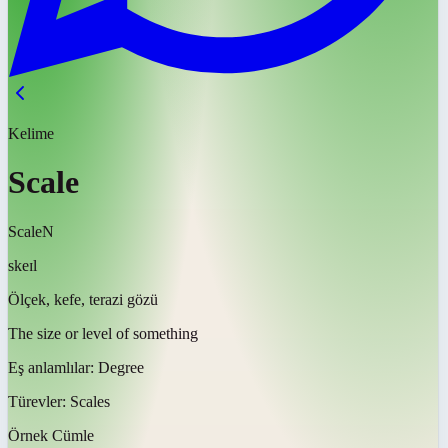
Kelime
Scale
Scale
N
skeɪl
Ölçek, kefe, terazi gözü
The size or level of something
Eş anlamlılar:
Degree
Türevler:
Scales
Örnek Cümle