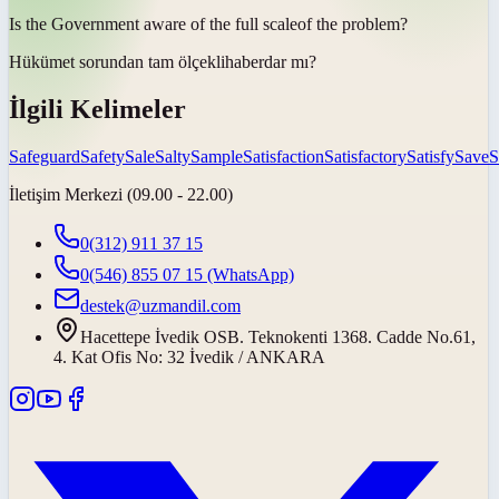
Is the Government aware of the full
scale
of the problem?
Hükümet sorundan tam
ölçekli
haberdar mı?
İlgili Kelimeler
Safeguard
Safety
Sale
Salty
Sample
Satisfaction
Satisfactory
Satisfy
Save
S
İletişim Merkezi (09.00 - 22.00)
0(312) 911 37 15
0(546) 855 07 15
(WhatsApp)
destek@uzmandil.com
Hacettepe İvedik OSB. Teknokenti 1368. Cadde No.61,
4. Kat Ofis No: 32 İvedik / ANKARA