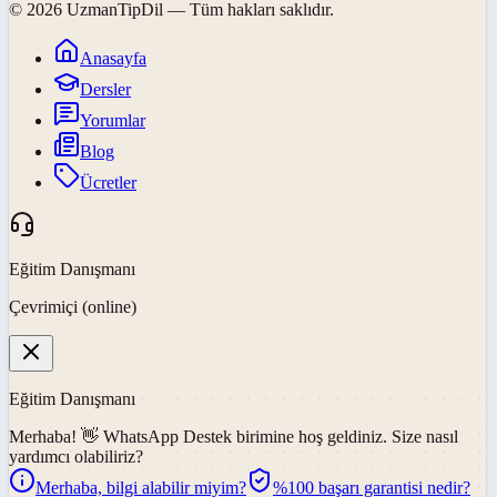
©
2026
UzmanTipDil
— Tüm hakları saklıdır.
Anasayfa
Dersler
Yorumlar
Blog
Ücretler
Eğitim Danışmanı
Çevrimiçi (online)
Eğitim Danışmanı
Merhaba! 👋
WhatsApp Destek
birimine hoş geldiniz. Size nasıl
yardımcı olabiliriz?
Merhaba, bilgi alabilir miyim?
%100 başarı garantisi nedir?