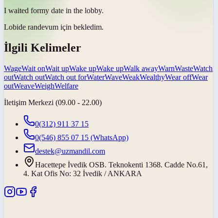
I
waited for
my date in the lobby.
Lobide randevum için
bekledim
.
İlgili Kelimeler
Wage
Wait on
Wait up
Wake up
Wake up
Walk away
Warn
Waste
Watch
out
Watch out
Watch out for
Water
Wave
Weak
Wealthy
Wear off
Wear
out
Weave
Weigh
Welfare
İletişim Merkezi (09.00 - 22.00)
0(312) 911 37 15
0(546) 855 07 15
(WhatsApp)
destek@uzmandil.com
Hacettepe İvedik OSB. Teknokenti 1368. Cadde No.61,
4. Kat Ofis No: 32 İvedik / ANKARA