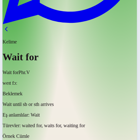
Kelime
Wait for
Wait for
Phr.V
weɪt fɔː
Beklemek
Wait until sb or sth arrives
Eş anlamlılar:
Wait
Türevler:
waited for, waits for, waiting for
Örnek Cümle