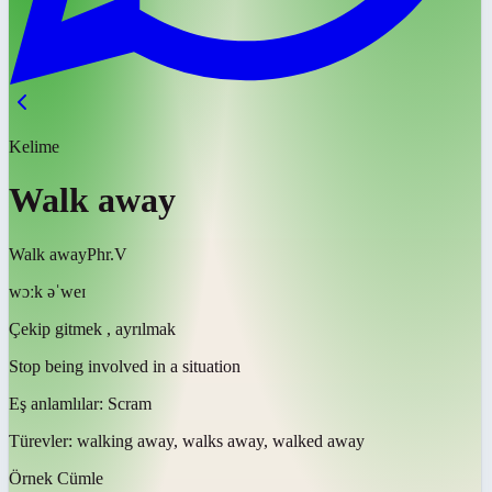
Kelime
Walk away
Walk away
Phr.V
wɔːk əˈweɪ
Çekip gitmek , ayrılmak
Stop being involved in a situation
Eş anlamlılar:
Scram
Türevler:
walking away, walks away, walked away
Örnek Cümle