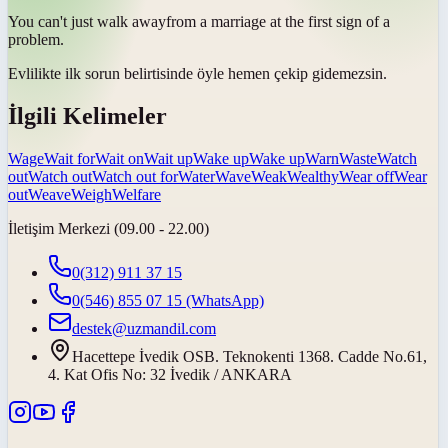
You can't just
walk away
from a marriage at the first sign of a
problem.
Evlilikte ilk sorun belirtisinde öyle hemen
çekip gidemezsin
.
İlgili Kelimeler
Wage
Wait for
Wait on
Wait up
Wake up
Wake up
Warn
Waste
Watch
out
Watch out
Watch out for
Water
Wave
Weak
Wealthy
Wear off
Wear
out
Weave
Weigh
Welfare
İletişim Merkezi (09.00 - 22.00)
0(312) 911 37 15
0(546) 855 07 15
(WhatsApp)
destek@uzmandil.com
Hacettepe İvedik OSB. Teknokenti 1368. Cadde No.61,
4. Kat Ofis No: 32 İvedik / ANKARA