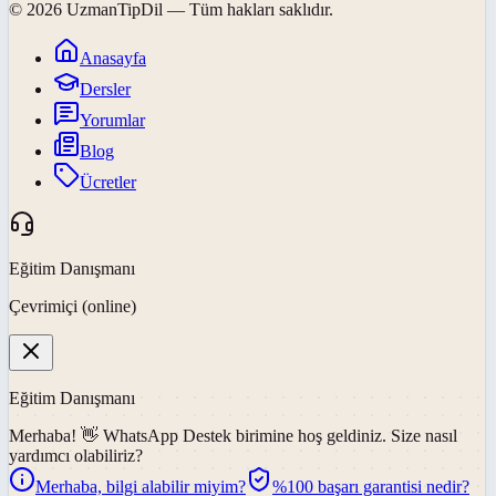
©
2026
UzmanTipDil
— Tüm hakları saklıdır.
Anasayfa
Dersler
Yorumlar
Blog
Ücretler
Eğitim Danışmanı
Çevrimiçi (online)
Eğitim Danışmanı
Merhaba! 👋
WhatsApp Destek
birimine hoş geldiniz. Size nasıl
yardımcı olabiliriz?
Merhaba, bilgi alabilir miyim?
%100 başarı garantisi nedir?