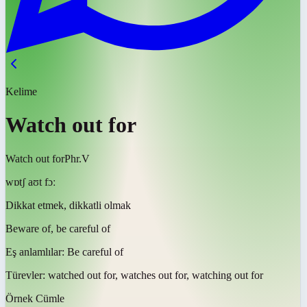
Kelime
Watch out for
Watch out for
Phr.V
wɒtʃ aʊt fɔː
Dikkat etmek, dikkatli olmak
Beware of, be careful of
Eş anlamlılar:
Be careful of
Türevler:
watched out for, watches out for, watching out for
Örnek Cümle