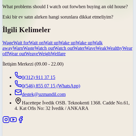
What problems should I
watch out for
when buying an old house?
Eski bir ev satın alırken hangi sorunlara
dikkat etmeliyim
?
İlgili Kelimeler
Wage
Wait for
Wait on
Wait up
Wake up
Wake up
Walk
away
Warn
Waste
Watch out
Watch out
Water
Wave
Weak
Wealthy
Wear
off
Wear out
Weave
Weigh
Welfare
İletişim Merkezi (09.00 - 22.00)
0(312) 911 37 15
0(546) 855 07 15
(WhatsApp)
destek@uzmandil.com
Hacettepe İvedik OSB. Teknokenti 1368. Cadde No.61,
4. Kat Ofis No: 32 İvedik / ANKARA