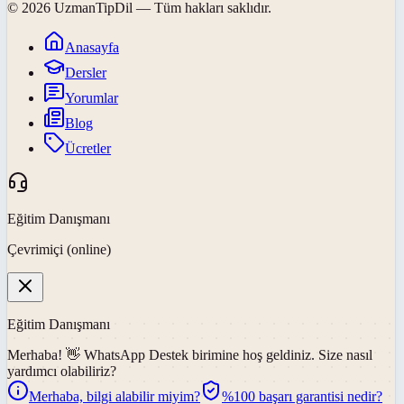
©
2026
UzmanTipDil
— Tüm hakları saklıdır.
Anasayfa
Dersler
Yorumlar
Blog
Ücretler
Eğitim Danışmanı
Çevrimiçi (online)
Eğitim Danışmanı
Merhaba! 👋
WhatsApp Destek
birimine hoş geldiniz. Size nasıl
yardımcı olabiliriz?
Merhaba, bilgi alabilir miyim?
%100 başarı garantisi nedir?