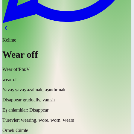
Kelime
Wear off
Wear off
Phr.V
weər ɒf
Yavaş yavaş azalmak, aşındırmak
Disappear gradually, vanish
Eş anlamlılar:
Disappear
Türevler:
wearing, wore, worn, wears
Örnek Cümle