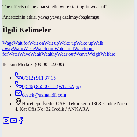
The effects of the anaesthetic were starting to
wear off
.
Anestezinin etkisi
yavaş yavaş azalmaya
başlamıştı.
İlgili Kelimeler
Wage
Wait for
Wait on
Wait up
Wake up
Wake up
Walk
away
Warn
Waste
Watch out
Watch out
Watch out
for
Water
Wave
Weak
Wealthy
Wear out
Weave
Weigh
Welfare
İletişim Merkezi (09.00 - 22.00)
0(312) 911 37 15
0(546) 855 07 15
(WhatsApp)
destek@uzmandil.com
Hacettepe İvedik OSB. Teknokenti 1368. Cadde No.61,
4. Kat Ofis No: 32 İvedik / ANKARA