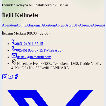
Evimden kolayca
bulunabilecek
bir kilise var.
İlgili Kelimeler
Abandon
Ability
Abnormal
Abortion
Abrupt
Abruptly
Absence
Absent
A
İletişim Merkezi (09.00 - 22.00)
0(312) 911 37 15
0(546) 855 07 15
(WhatsApp)
destek@uzmandil.com
Hacettepe İvedik OSB. Teknokenti 1368. Cadde No.61,
4. Kat Ofis No: 32 İvedik / ANKARA