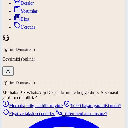
Dersler
Yorumlar
Blog
Ücretler
Eğitim Danışmanı
Çevrimiçi (online)
Eğitim Danışmanı
Merhaba! 👋
WhatsApp Destek
birimine hoş geldiniz. Size nasıl
yardımcı olabiliriz?
Merhaba, bilgi alabilir miyim?
%100 başarı garantisi nedir?
Fiyat ve taksit seçenekleri
Lütfen beni arar mısınız?