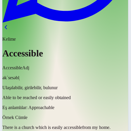
Kelime
Accessible
Accessible
Adj
əkˈsesəbl̩
Ulaşılabilir, girilebilir, bulunur
Able to be reached or easily obtained
Eş anlamlılar:
Approachable
Örnek Cümle
There is a church which is easily
accessible
from my home.