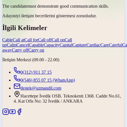
The
candidate
must demonstrate good communication skills.
Adayın
iyi iletişim becerilerini göstermesi zorunludur.
İlgili Kelimeler
Cable
Call at
Call for
Call off
Call on
Call
up
Calm
Cancel
Capable
Capacity
Capital
Capture
Cardiac
Care
Careful
Ca
away
Carry off
Carry on
İletişim Merkezi (09.00 - 22.00)
0(312) 911 37 15
0(546) 855 07 15
(WhatsApp)
destek@uzmandil.com
Hacettepe İvedik OSB. Teknokenti 1368. Cadde No.61,
4. Kat Ofis No: 32 İvedik / ANKARA