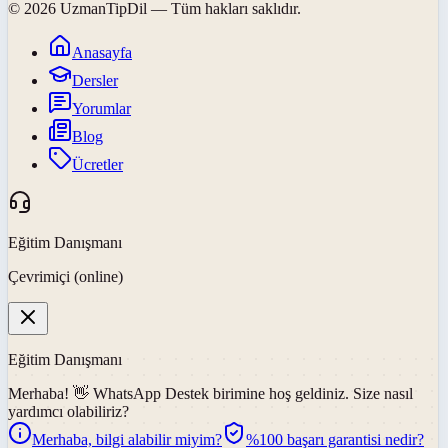
©
2026
UzmanTipDil
— Tüm hakları saklıdır.
Anasayfa
Dersler
Yorumlar
Blog
Ücretler
Eğitim Danışmanı
Çevrimiçi (online)
Eğitim Danışmanı
Merhaba! 👋
WhatsApp Destek
birimine hoş geldiniz. Size nasıl
yardımcı olabiliriz?
Merhaba, bilgi alabilir miyim?
%100 başarı garantisi nedir?