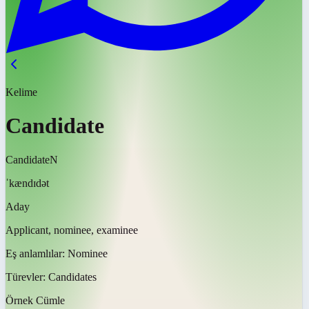
Kelime
Candidate
Candidate
N
ˈkændɪdət
Aday
Applicant, nominee, examinee
Eş anlamlılar:
Nominee
Türevler:
Candidates
Örnek Cümle