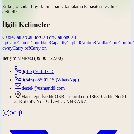
Şirket, o kadar büyük bir siparişi karşılama
kapasitesine
sahip
değildir.
İlgili Kelimeler
Cable
Call at
Call for
Call off
Call on
Call
up
Calm
Cancel
Candidate
Capacity
Capital
Capture
Cardiac
Care
Careful
away
Carry off
Carry on
İletişim Merkezi (09.00 - 22.00)
0(312) 911 37 15
0(546) 855 07 15
(WhatsApp)
destek@uzmandil.com
Hacettepe İvedik OSB. Teknokenti 1368. Cadde No.61,
4. Kat Ofis No: 32 İvedik / ANKARA