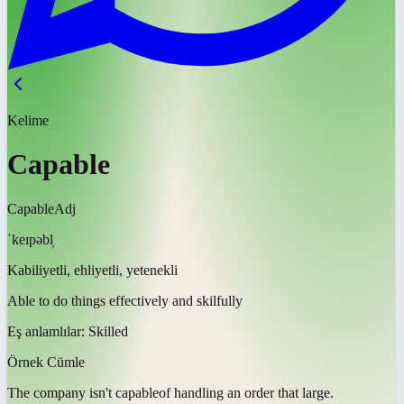
Kelime
Capable
Capable
Adj
ˈkeɪpəbl̩
Kabiliyetli, ehliyetli, yetenekli
Able to do things effectively and skilfully
Eş anlamlılar:
Skilled
Örnek Cümle
The company isn't
capable
of handling an order that large.