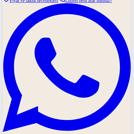
Fiyat ve taksit seçenekleri
Lütfen beni arar mısınız?