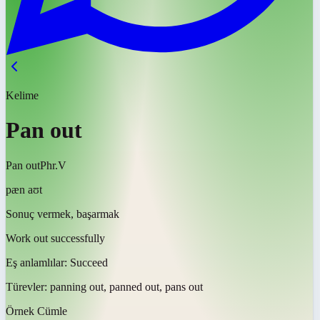
Kelime
Pan out
Pan out
Phr.V
pæn aʊt
Sonuç vermek, başarmak
Work out successfully
Eş anlamlılar:
Succeed
Türevler:
panning out, panned out, pans out
Örnek Cümle