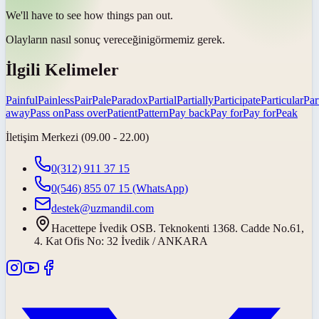
We'll have to see how things
pan out
.
Olayların nasıl
sonuç vereceğini
görmemiz gerek.
İlgili Kelimeler
Painful
Painless
Pair
Pale
Paradox
Partial
Partially
Participate
Particular
Par
away
Pass on
Pass over
Patient
Pattern
Pay back
Pay for
Pay for
Peak
İletişim Merkezi (09.00 - 22.00)
0(312) 911 37 15
0(546) 855 07 15
(WhatsApp)
destek@uzmandil.com
Hacettepe İvedik OSB. Teknokenti 1368. Cadde No.61,
4. Kat Ofis No: 32 İvedik / ANKARA