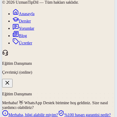
©
2026
UzmanTipDil
— Tüm hakları saklıdır.
Anasayfa
Dersler
Yorumlar
Blog
Ücretler
Eğitim Danışmanı
Çevrimiçi (online)
Eğitim Danışmanı
Merhaba! 👋
WhatsApp Destek
birimine hoş geldiniz. Size nasıl
yardımcı olabiliriz?
Merhaba, bilgi alabilir miyim?
%100 başarı garantisi nedir?