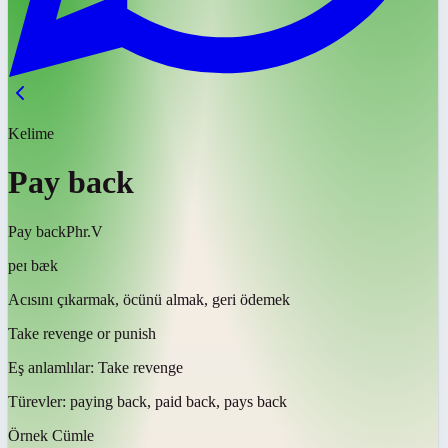
Kelime
Pay back
Pay back
Phr.V
peɪ bæk
Acısını çıkarmak, öcünü almak, geri ödemek
Take revenge or punish
Eş anlamlılar:
Take revenge
Türevler:
paying back, paid back, pays back
Örnek Cümle