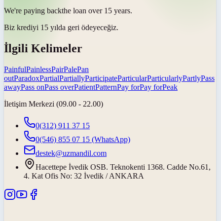
We're
paying back
the loan over 15 years.
Biz krediyi 15 yılda
geri ödeyeceğiz
.
İlgili Kelimeler
Painful
Painless
Pair
Pale
Pan
out
Paradox
Partial
Partially
Participate
Particular
Particularly
Partly
Pass
away
Pass on
Pass over
Patient
Pattern
Pay for
Pay for
Peak
İletişim Merkezi (09.00 - 22.00)
0(312) 911 37 15
0(546) 855 07 15
(WhatsApp)
destek@uzmandil.com
Hacettepe İvedik OSB. Teknokenti 1368. Cadde No.61,
4. Kat Ofis No: 32 İvedik / ANKARA