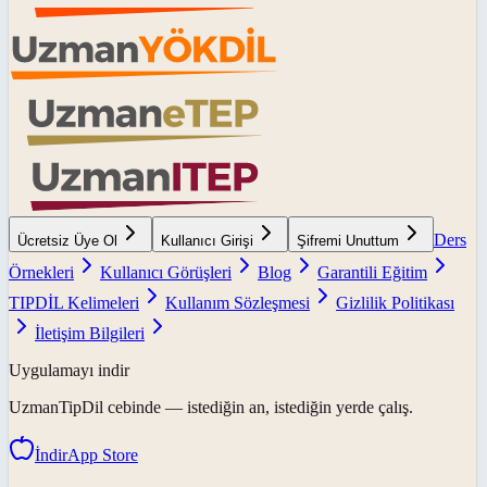
Ders
Ücretsiz Üye Ol
Kullanıcı Girişi
Şifremi Unuttum
Örnekleri
Kullanıcı Görüşleri
Blog
Garantili Eğitim
TIPDİL Kelimeleri
Kullanım Sözleşmesi
Gizlilik Politikası
İletişim Bilgileri
Uygulamayı indir
UzmanTipDil
cebinde — istediğin an, istediğin yerde çalış.
İndir
App Store