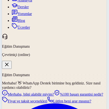
Anasayfa
Dersler
Yorumlar
Blog
Ücretler
Eğitim Danışmanı
Çevrimiçi (online)
Eğitim Danışmanı
Merhaba! 👋
WhatsApp Destek
birimine hoş geldiniz. Size nasıl
yardımcı olabiliriz?
Merhaba, bilgi alabilir miyim?
%100 başarı garantisi nedir?
Fiyat ve taksit seçenekleri
Lütfen beni arar mısınız?