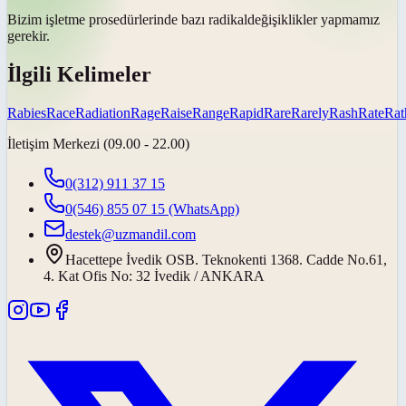
Bizim işletme prosedürlerinde bazı
radikal
değişiklikler yapmamız
gerekir.
İlgili Kelimeler
Rabies
Race
Radiation
Rage
Raise
Range
Rapid
Rare
Rarely
Rash
Rate
Rat
İletişim Merkezi (09.00 - 22.00)
0(312) 911 37 15
0(546) 855 07 15
(WhatsApp)
destek@uzmandil.com
Hacettepe İvedik OSB. Teknokenti 1368. Cadde No.61,
4. Kat Ofis No: 32 İvedik / ANKARA