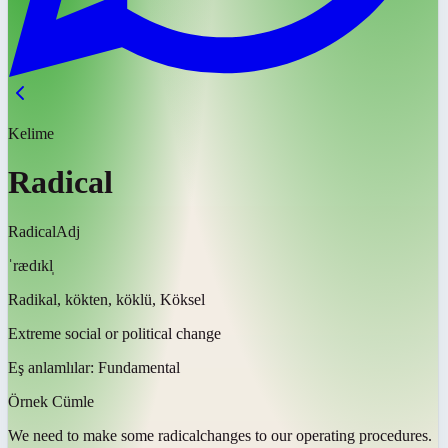
Kelime
Radical
Radical
Adj
ˈrædɪkl̩
Radikal, kökten, köklü, Köksel
Extreme social or political change
Eş anlamlılar:
Fundamental
Örnek Cümle
We need to make some
radical
changes to our operating procedures.