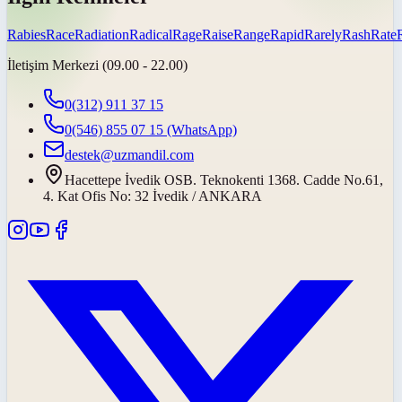
Rabies
Race
Radiation
Radical
Rage
Raise
Range
Rapid
Rarely
Rash
Rate
İletişim Merkezi (09.00 - 22.00)
0(312) 911 37 15
0(546) 855 07 15
(WhatsApp)
destek@uzmandil.com
Hacettepe İvedik OSB. Teknokenti 1368. Cadde No.61,
4. Kat Ofis No: 32 İvedik / ANKARA