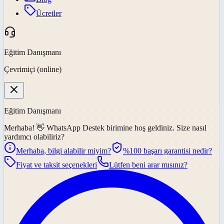
Ücretler
Eğitim Danışmanı
Çevrimiçi (online)
Eğitim Danışmanı
Merhaba! 👋
WhatsApp Destek
birimine hoş geldiniz. Size nasıl
yardımcı olabiliriz?
Merhaba, bilgi alabilir miyim?
%100 başarı garantisi nedir?
Fiyat ve taksit seçenekleri
Lütfen beni arar mısınız?