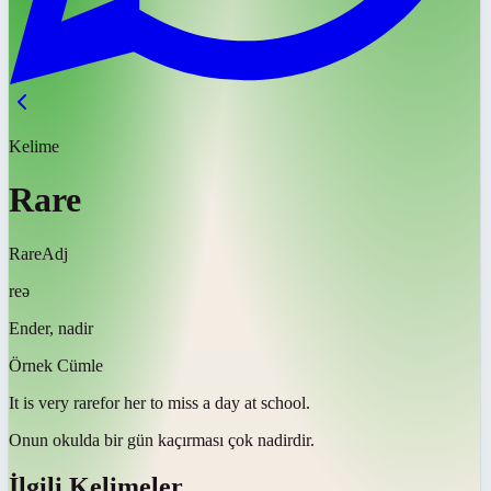
Kelime
Rare
Rare
Adj
reə
Ender, nadir
Örnek Cümle
It is very
rare
for her to miss a day at school.
Onun okulda bir gün kaçırması çok
nadirdir
.
İlgili Kelimeler