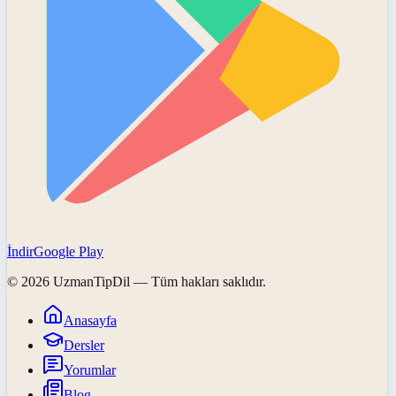
İndir
Google Play
©
2026
UzmanTipDil
— Tüm hakları saklıdır.
Anasayfa
Dersler
Yorumlar
Blog