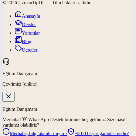
©
2026
UzmanTipDil
— Tüm hakları saklıdır.
Anasayfa
Dersler
Yorumlar
Blog
Ücretler
Eğitim Danışmanı
Çevrimiçi (online)
Eğitim Danışmanı
Merhaba! 👋
WhatsApp Destek
birimine hoş geldiniz. Size nasıl
yardımcı olabiliriz?
Merhaba, bilgi alabilir miyim?
%100 başarı garantisi nedir?