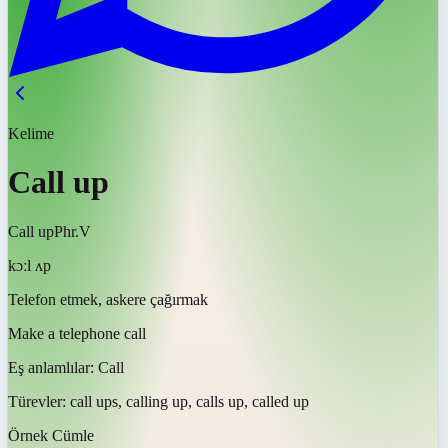
Kelime
Call up
Call up
Phr.V
kɔːl ʌp
Telefon etmek, askere çağırmak
Make a telephone call
Eş anlamlılar:
Call
Türevler:
call ups, calling up, calls up, called up
Örnek Cümle