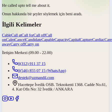
He
called up
to tell me about it.
Onun hakkında bir şeyler söylemek için
beni aradı
.
İlgili Kelimeler
Cable
Call at
Call for
Call off
Call
on
Calm
Cancel
Candidate
Capable
Capacity
Capital
Capture
Cardiac
Care
away
Carry off
Carry on
İletişim Merkezi (09.00 - 22.00)
0(312) 911 37 15
0(546) 855 07 15
(WhatsApp)
destek@uzmandil.com
Hacettepe İvedik OSB. Teknokenti 1368. Cadde No.61,
4. Kat Ofis No: 32 İvedik / ANKARA