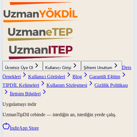
Ders
Ücretsiz Üye Ol
Kullanıcı Girişi
Şifremi Unuttum
Örnekleri
Kullanıcı Görüşleri
Blog
Garantili Eğitim
TIPDİL Kelimeleri
Kullanım Sözleşmesi
Gizlilik Politikası
İletişim Bilgileri
Uygulamayı indir
UzmanTipDil
cebinde — istediğin an, istediğin yerde çalış.
İndir
App Store