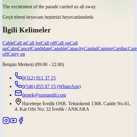
The excitement of the parade
carried us all away
.
Geçit töreni heyecanı hepimizi
heyecanlandırdı
.
İlgili Kelimeler
Cable
Call at
Call for
Call off
Call on
Call
up
Calm
Cancel
Candidate
Capable
Capacity
Capital
Capture
Cardiac
Care
off
Carry on
İletişim Merkezi (09.00 - 22.00)
0(312) 911 37 15
0(546) 855 07 15
(WhatsApp)
destek@uzmandil.com
Hacettepe İvedik OSB. Teknokenti 1368. Cadde No.61,
4. Kat Ofis No: 32 İvedik / ANKARA