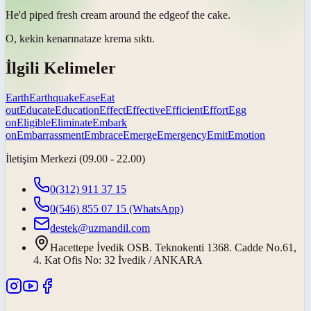
He'd piped fresh cream around the
edge
of the cake.
O, kekin
kenarına
taze krema sıktı.
İlgili Kelimeler
Earth
Earthquake
Ease
Eat
out
Educate
Education
Effect
Effective
Efficient
Effort
Egg
on
Eligible
Eliminate
Embark
on
Embarrassment
Embrace
Emerge
Emergency
Emit
Emotion
İletişim Merkezi (09.00 - 22.00)
0(312) 911 37 15
0(546) 855 07 15
(WhatsApp)
destek@uzmandil.com
Hacettepe İvedik OSB. Teknokenti 1368. Cadde No.61,
4. Kat Ofis No: 32 İvedik / ANKARA