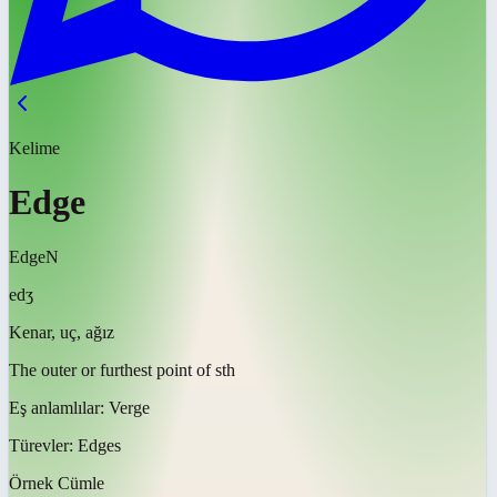
Kelime
Edge
Edge
N
edʒ
Kenar, uç, ağız
The outer or furthest point of sth
Eş anlamlılar:
Verge
Türevler:
Edges
Örnek Cümle