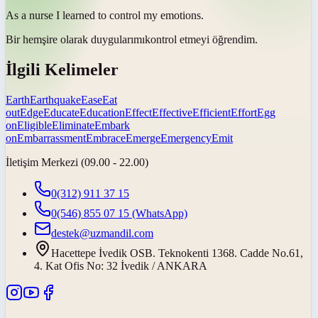
As a nurse I learned to control my
emotions
.
Bir hemşire olarak
duygularımı
kontrol etmeyi öğrendim.
İlgili Kelimeler
Earth
Earthquake
Ease
Eat
out
Edge
Educate
Education
Effect
Effective
Efficient
Effort
Egg
on
Eligible
Eliminate
Embark
on
Embarrassment
Embrace
Emerge
Emergency
Emit
İletişim Merkezi (09.00 - 22.00)
0(312) 911 37 15
0(546) 855 07 15
(WhatsApp)
destek@uzmandil.com
Hacettepe İvedik OSB. Teknokenti 1368. Cadde No.61,
4. Kat Ofis No: 32 İvedik / ANKARA