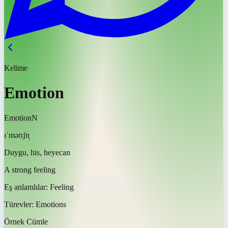
Kelime
Emotion
Emotion
N
ɪˈməʊʃn̩
Duygu, his, heyecan
A strong feeling
Eş anlamlılar:
Feeling
Türevler:
Emotions
Örnek Cümle