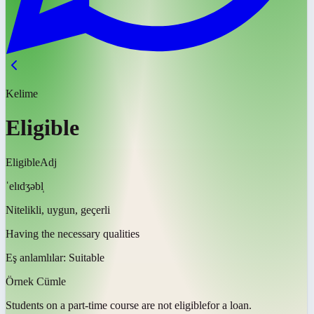
Kelime
Eligible
Eligible
Adj
ˈelɪdʒəbl̩
Nitelikli, uygun, geçerli
Having the necessary qualities
Eş anlamlılar:
Suitable
Örnek Cümle
Students on a part-time course are not
eligible
for a loan.