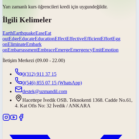
Yarı zamanlı kurs öğrencileri kredi için
uygun
değildir.
İlgili Kelimeler
Earth
Earthquake
Ease
Eat
out
Edge
Educate
Education
Effect
Effective
Efficient
Effort
Egg
on
Eliminate
Embark
on
Embarrassment
Embrace
Emerge
Emergency
Emit
Emotion
İletişim Merkezi (09.00 - 22.00)
0(312) 911 37 15
0(546) 855 07 15
(WhatsApp)
destek@uzmandil.com
Hacettepe İvedik OSB. Teknokenti 1368. Cadde No.61,
4. Kat Ofis No: 32 İvedik / ANKARA