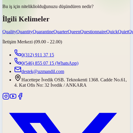
Bu iş için
nitelikli
olduğunuzu düşündüren nedir?
İlgili Kelimeler
Quality
Quantity
Quarantine
Quarter
Queen
Questionnaire
Quick
Quiet
Qu
İletişim Merkezi (09.00 - 22.00)
0(312) 911 37 15
0(546) 855 07 15
(WhatsApp)
destek@uzmandil.com
Hacettepe İvedik OSB. Teknokenti 1368. Cadde No.61,
4. Kat Ofis No: 32 İvedik / ANKARA