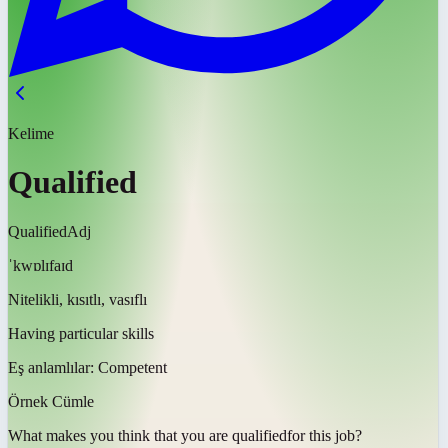
Kelime
Qualified
Qualified
Adj
ˈkwɒlɪfaɪd
Nitelikli, kısıtlı, vasıflı
Having particular skills
Eş anlamlılar:
Competent
Örnek Cümle
What makes you think that you are
qualified
for this job?