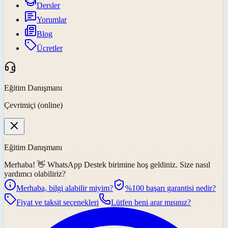
Dersler
Yorumlar
Blog
Ücretler
Eğitim Danışmanı
Çevrimiçi (online)
Eğitim Danışmanı
Merhaba! 👋
WhatsApp Destek
birimine hoş geldiniz. Size nasıl
yardımcı olabiliriz?
Merhaba, bilgi alabilir miyim?
%100 başarı garantisi nedir?
Fiyat ve taksit seçenekleri
Lütfen beni arar mısınız?