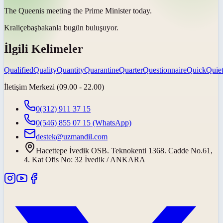
The
Queen
is meeting the Prime Minister today.
Kraliçe
başbakanla bugün buluşuyor.
İlgili Kelimeler
Qualified
Quality
Quantity
Quarantine
Quarter
Questionnaire
Quick
Quie
İletişim Merkezi (09.00 - 22.00)
0(312) 911 37 15
0(546) 855 07 15
(WhatsApp)
destek@uzmandil.com
Hacettepe İvedik OSB. Teknokenti 1368. Cadde No.61,
4. Kat Ofis No: 32 İvedik / ANKARA