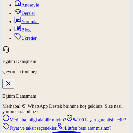
Anasayfa
Dersler
Yorumlar
Blog
Ücretler
Eğitim Danışmanı
Çevrimiçi (online)
Eğitim Danışmanı
Merhaba! 👋
WhatsApp Destek
birimine hoş geldiniz. Size nasıl
yardımcı olabiliriz?
Merhaba, bilgi alabilir miyim?
%100 başarı garantisi nedir?
Fiyat ve taksit seçenekleri
Lütfen beni arar mısınız?