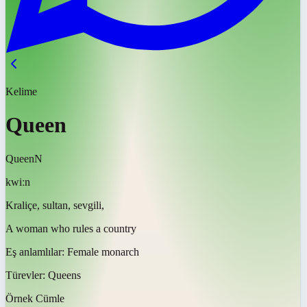
Kelime
Queen
Queen
N
kwiːn
Kraliçe, sultan, sevgili,
A woman who rules a country
Eş anlamlılar:
Female monarch
Türevler:
Queens
Örnek Cümle