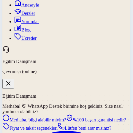
Anasayfa
Dersler
Yorumlar
Blog
Ücretler
Eğitim Danışmanı
Çevrimiçi (online)
Eğitim Danışmanı
Merhaba! 👋
WhatsApp Destek
birimine hoş geldiniz. Size nasıl
yardımcı olabiliriz?
Merhaba, bilgi alabilir miyim?
%100 başarı garantisi nedir?
Fiyat ve taksit seçenekleri
Lütfen beni arar mısınız?