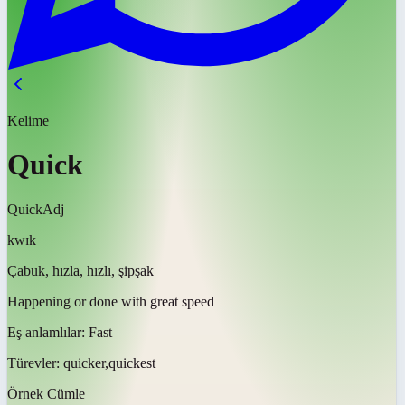
Kelime
Quick
Quick
Adj
kwɪk
Çabuk, hızla, hızlı, şipşak
Happening or done with great speed
Eş anlamlılar:
Fast
Türevler:
quicker,quickest
Örnek Cümle