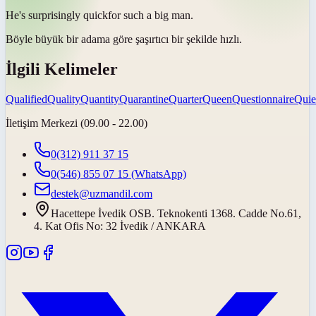
He's surprisingly
quick
for such a big man.
Böyle büyük bir adama göre şaşırtıcı bir şekilde
hızlı
.
İlgili Kelimeler
Qualified
Quality
Quantity
Quarantine
Quarter
Queen
Questionnaire
Quie
İletişim Merkezi (09.00 - 22.00)
0(312) 911 37 15
0(546) 855 07 15
(WhatsApp)
destek@uzmandil.com
Hacettepe İvedik OSB. Teknokenti 1368. Cadde No.61,
4. Kat Ofis No: 32 İvedik / ANKARA