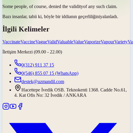
Some people, of course, denied the
validity
of any such claim.
Bazı insanlar, tabii ki, böyle bir iddianın
geçerliliğini
yalanladı.
İlgili Kelimeler
Vaccinate
Vaccine
Vague
Valid
Valuable
Value
Vaporize
Vapour
Variety
Va
İletişim Merkezi (09.00 - 22.00)
0(312) 911 37 15
0(546) 855 07 15
(WhatsApp)
destek@uzmandil.com
Hacettepe İvedik OSB. Teknokenti 1368. Cadde No.61,
4. Kat Ofis No: 32 İvedik / ANKARA