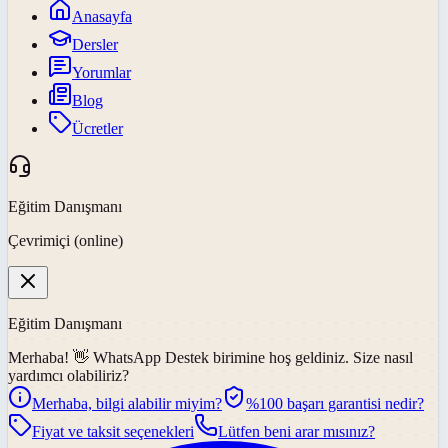
Anasayfa
Dersler
Yorumlar
Blog
Ücretler
Eğitim Danışmanı
Çevrimiçi (online)
Eğitim Danışmanı
Merhaba! 👋
WhatsApp Destek
birimine hoş geldiniz. Size nasıl
yardımcı olabiliriz?
Merhaba, bilgi alabilir miyim?
%100 başarı garantisi nedir?
Fiyat ve taksit seçenekleri
Lütfen beni arar mısınız?