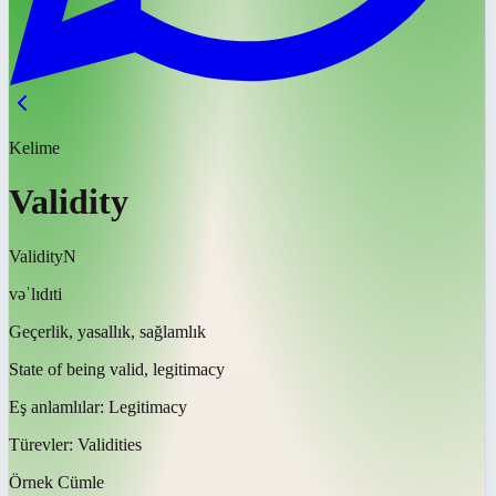
Kelime
Validity
Validity
N
vəˈlɪdɪti
Geçerlik, yasallık, sağlamlık
State of being valid, legitimacy
Eş anlamlılar:
Legitimacy
Türevler:
Validities
Örnek Cümle