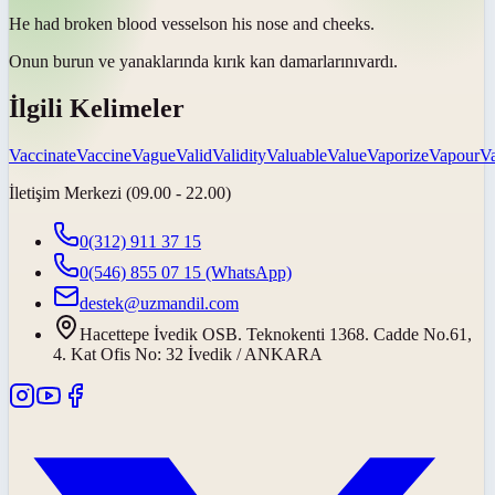
He had broken blood
vessels
on his nose and cheeks.
Onun burun ve yanaklarında kırık kan
damarlarını
vardı.
İlgili Kelimeler
Vaccinate
Vaccine
Vague
Valid
Validity
Valuable
Value
Vaporize
Vapour
Va
İletişim Merkezi (09.00 - 22.00)
0(312) 911 37 15
0(546) 855 07 15
(WhatsApp)
destek@uzmandil.com
Hacettepe İvedik OSB. Teknokenti 1368. Cadde No.61,
4. Kat Ofis No: 32 İvedik / ANKARA