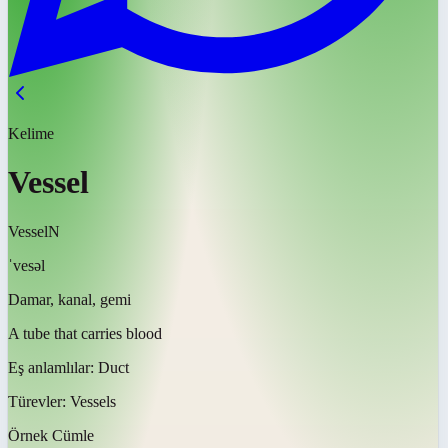
Kelime
Vessel
Vessel
N
ˈvesəl
Damar, kanal, gemi
A tube that carries blood
Eş anlamlılar:
Duct
Türevler:
Vessels
Örnek Cümle