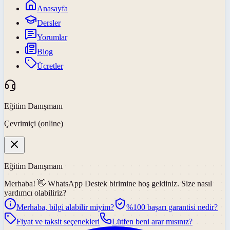
Anasayfa
Dersler
Yorumlar
Blog
Ücretler
Eğitim Danışmanı
Çevrimiçi (online)
Eğitim Danışmanı
Merhaba! 👋
WhatsApp Destek
birimine hoş geldiniz. Size nasıl
yardımcı olabiliriz?
Merhaba, bilgi alabilir miyim?
%100 başarı garantisi nedir?
Fiyat ve taksit seçenekleri
Lütfen beni arar mısınız?