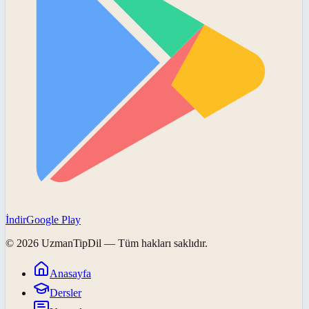
İndir
Google Play
©
2026
UzmanTipDil
— Tüm hakları saklıdır.
Anasayfa
Dersler