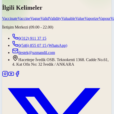
İlgili Kelimeler
Vaccinate
Vaccine
Vague
Valid
Validity
Valuable
Value
Vaporize
Vapour
Va
İletişim Merkezi (09.00 - 22.00)
0(312) 911 37 15
0(546) 855 07 15
(WhatsApp)
destek@uzmandil.com
Hacettepe İvedik OSB. Teknokenti 1368. Cadde No.61,
4. Kat Ofis No: 32 İvedik / ANKARA