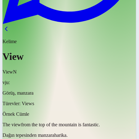
Kelime
View
View
N
vjuː
Görüş, manzara
Türevler:
Views
Örnek Cümle
The
view
from the top of the mountain is fantastic.
Dağın tepesinden
manzara
harika.