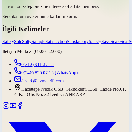
The union
safeguards
the interests of all its members.
Sendika tüm üyelerinin çıkarlarını
korur
.
İlgili Kelimeler
Safety
Sale
Salty
Sample
Satisfaction
Satisfactory
Satisfy
Save
Scale
Scar
S
İletişim Merkezi (09.00 - 22.00)
0(312) 911 37 15
0(546) 855 07 15
(WhatsApp)
destek@uzmandil.com
Hacettepe İvedik OSB. Teknokenti 1368. Cadde No.61,
4. Kat Ofis No: 32 İvedik / ANKARA