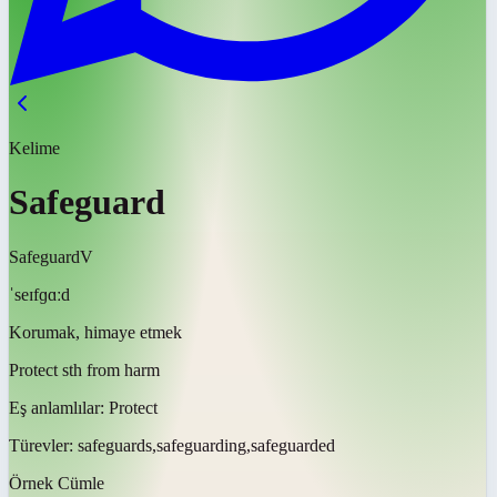
Kelime
Safeguard
Safeguard
V
ˈseɪfɡɑːd
Korumak, himaye etmek
Protect sth from harm
Eş anlamlılar:
Protect
Türevler:
safeguards,safeguarding,safeguarded
Örnek Cümle