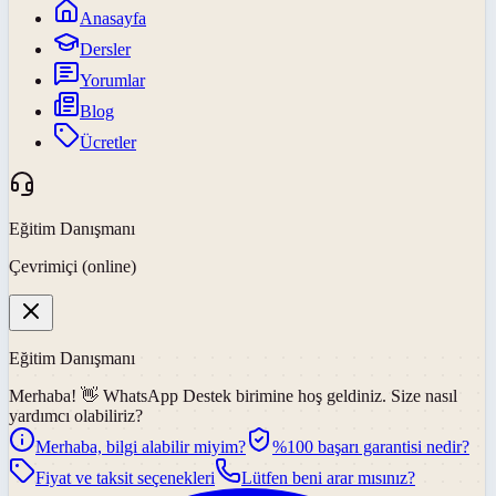
Anasayfa
Dersler
Yorumlar
Blog
Ücretler
Eğitim Danışmanı
Çevrimiçi (online)
Eğitim Danışmanı
Merhaba! 👋
WhatsApp Destek
birimine hoş geldiniz. Size nasıl
yardımcı olabiliriz?
Merhaba, bilgi alabilir miyim?
%100 başarı garantisi nedir?
Fiyat ve taksit seçenekleri
Lütfen beni arar mısınız?