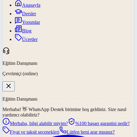
Anasayfa
Dersler
Yorumlar
Blog
Ücretler
Eğitim Danışmanı
Çevrimiçi (online)
Eğitim Danışmanı
Merhaba! 👋
WhatsApp Destek
birimine hoş geldiniz. Size nasıl
yardımcı olabiliriz?
Merhaba, bilgi alabilir miyim?
%100 başarı garantisi nedir?
Fiyat ve taksit seçenekleri
Lütfen beni arar mısınız?