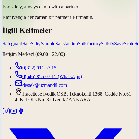
For
safety
, always climb with a partner.
Emniyet
için her zaman bir partner ile tırmanın.
İlgili Kelimeler
Safeguard
Sale
Salty
Sample
Satisfaction
Satisfactory
Satisfy
Save
Scale
Sc
İletişim Merkezi (09.00 - 22.00)
0(312) 911 37 15
0(546) 855 07 15
(WhatsApp)
destek@uzmandil.com
Hacettepe İvedik OSB. Teknokenti 1368. Cadde No.61,
4. Kat Ofis No: 32 İvedik / ANKARA