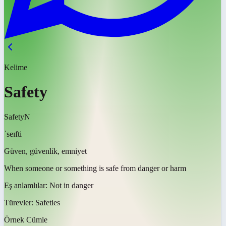
Kelime
Safety
Safety
N
ˈseɪfti
Güven, güvenlik, emniyet
When someone or something is safe from danger or harm
Eş anlamlılar:
Not in danger
Türevler:
Safeties
Örnek Cümle