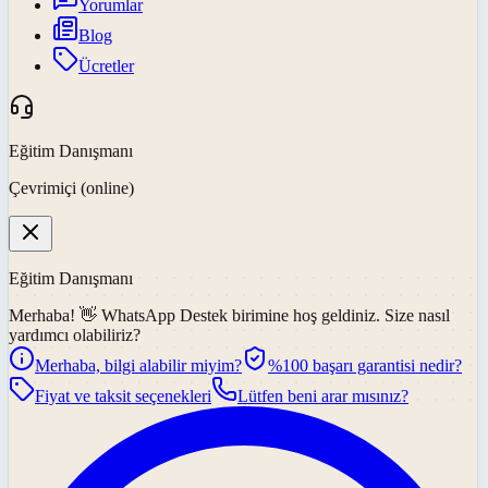
Yorumlar
Blog
Ücretler
Eğitim Danışmanı
Çevrimiçi (online)
Eğitim Danışmanı
Merhaba! 👋
WhatsApp Destek
birimine hoş geldiniz. Size nasıl
yardımcı olabiliriz?
Merhaba, bilgi alabilir miyim?
%100 başarı garantisi nedir?
Fiyat ve taksit seçenekleri
Lütfen beni arar mısınız?