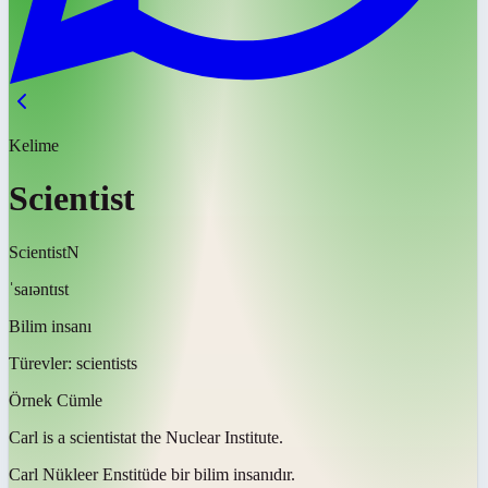
Kelime
Scientist
Scientist
N
ˈsaɪəntɪst
Bilim insanı
Türevler:
scientists
Örnek Cümle
Carl is a
scientist
at the Nuclear Institute.
Carl Nükleer Enstitüde bir
bilim insanıdır
.