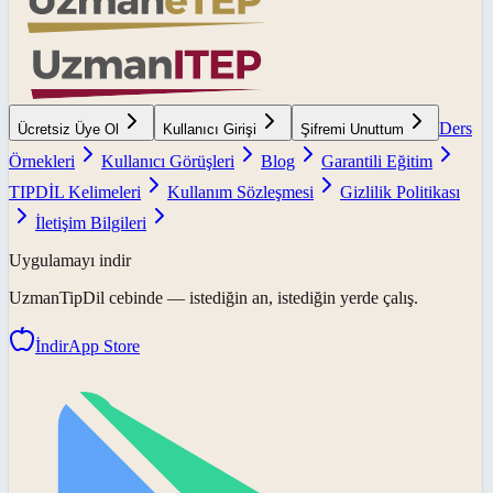
Ders
Ücretsiz Üye Ol
Kullanıcı Girişi
Şifremi Unuttum
Örnekleri
Kullanıcı Görüşleri
Blog
Garantili Eğitim
TIPDİL Kelimeleri
Kullanım Sözleşmesi
Gizlilik Politikası
İletişim Bilgileri
Uygulamayı indir
UzmanTipDil
cebinde — istediğin an, istediğin yerde çalış.
İndir
App Store