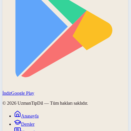
İndir
Google Play
©
2026
UzmanTipDil
— Tüm hakları saklıdır.
Anasayfa
Dersler