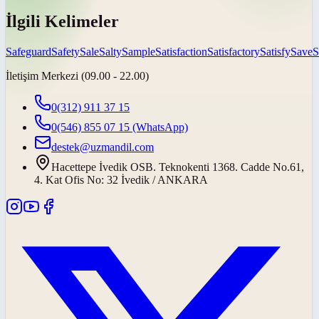
İlgili Kelimeler
Safeguard
Safety
Sale
Salty
Sample
Satisfaction
Satisfactory
Satisfy
Save
S
İletişim Merkezi (09.00 - 22.00)
0(312) 911 37 15
0(546) 855 07 15
(WhatsApp)
destek@uzmandil.com
Hacettepe İvedik OSB. Teknokenti 1368. Cadde No.61,
4. Kat Ofis No: 32 İvedik / ANKARA