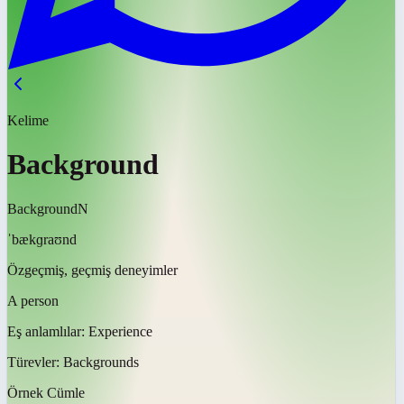
Kelime
Background
Background
N
ˈbækɡraʊnd
Özgeçmiş, geçmiş deneyimler
A person
Eş anlamlılar:
Experience
Türevler:
Backgrounds
Örnek Cümle