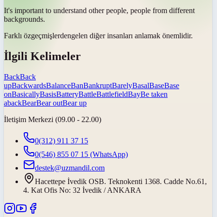
It's important to understand other people, people from different
backgrounds
.
Farklı
özgeçmişlerden
gelen diğer insanları anlamak önemlidir.
İlgili Kelimeler
Back
Back
up
Backwards
Balance
Ban
Bankrupt
Barely
Basal
Base
Base
on
Basically
Basis
Battery
Battle
Battlefield
Bay
Be taken
aback
Bear
Bear out
Bear up
İletişim Merkezi (09.00 - 22.00)
0(312) 911 37 15
0(546) 855 07 15
(WhatsApp)
destek@uzmandil.com
Hacettepe İvedik OSB. Teknokenti 1368. Cadde No.61,
4. Kat Ofis No: 32 İvedik / ANKARA