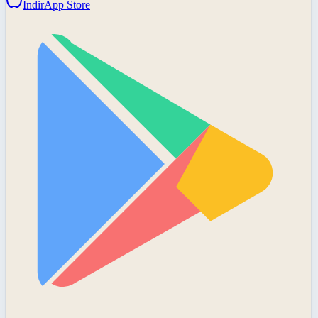
İndir
App Store