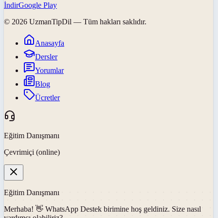
İndir
Google Play
©
2026
UzmanTipDil
— Tüm hakları saklıdır.
Anasayfa
Dersler
Yorumlar
Blog
Ücretler
Eğitim Danışmanı
Çevrimiçi (online)
Eğitim Danışmanı
Merhaba! 👋
WhatsApp Destek
birimine hoş geldiniz. Size nasıl
yardımcı olabiliriz?