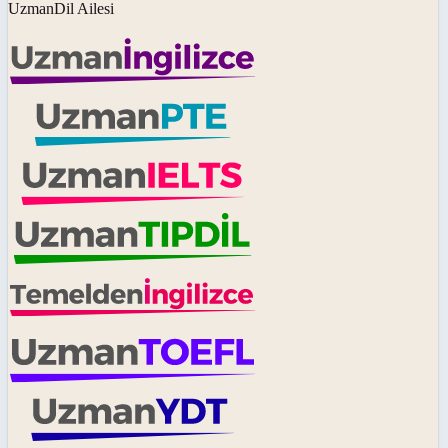
UzmanDil Ailesi