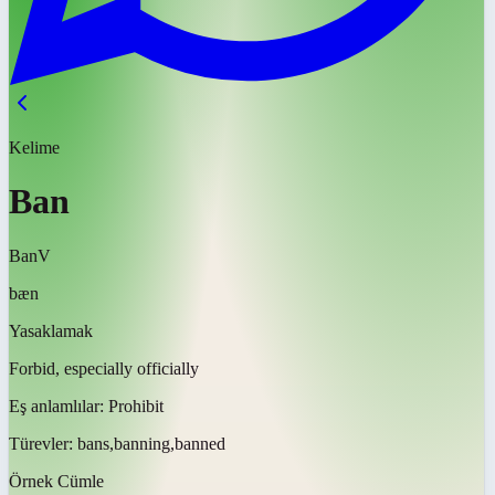
Kelime
Ban
Ban
V
bæn
Yasaklamak
Forbid, especially officially
Eş anlamlılar:
Prohibit
Türevler:
bans,banning,banned
Örnek Cümle