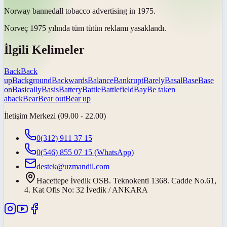
Norway
banned
all tobacco advertising in 1975.
Norveç 1975 yılında tüm tütün reklamı
yasaklandı
.
İlgili Kelimeler
Back
Back
up
Background
Backwards
Balance
Bankrupt
Barely
Basal
Base
Base
on
Basically
Basis
Battery
Battle
Battlefield
Bay
Be taken
aback
Bear
Bear out
Bear up
İletişim Merkezi (09.00 - 22.00)
0(312) 911 37 15
0(546) 855 07 15
(WhatsApp)
destek@uzmandil.com
Hacettepe İvedik OSB. Teknokenti 1368. Cadde No.61,
4. Kat Ofis No: 32 İvedik / ANKARA