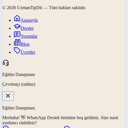
©
2026
UzmanTipDil
— Tüm hakları saklıdır.
Anasayfa
Dersler
Yorumlar
Blog
Ücretler
Eğitim Danışmanı
Çevrimiçi (online)
Eğitim Danışmanı
Merhaba! 👋
WhatsApp Destek
birimine hoş geldiniz. Size nasıl
yardımcı olabiliriz?