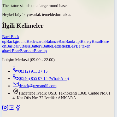
The statue stands on a large round
base
.
Heykel büyük yuvarlak
temelde
durmakta.
İlgili Kelimeler
Back
Back
up
Background
Backwards
Balance
Ban
Bankrupt
Barely
Basal
Base
on
Basically
Basis
Battery
Battle
Battlefield
Bay
Be taken
aback
Bear
Bear out
Bear up
İletişim Merkezi (09.00 - 22.00)
0(312) 911 37 15
0(546) 855 07 15
(WhatsApp)
destek@uzmandil.com
Hacettepe İvedik OSB. Teknokenti 1368. Cadde No.61,
4. Kat Ofis No: 32 İvedik / ANKARA