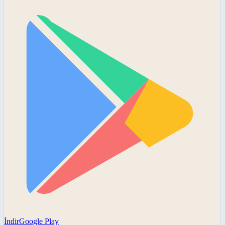
İndir
Google Play