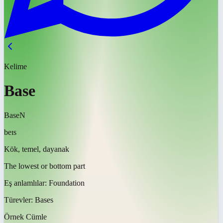
Kelime
Base
Base
N
beɪs
Kök, temel, dayanak
The lowest or bottom part
Eş anlamlılar:
Foundation
Türevler:
Bases
Örnek Cümle