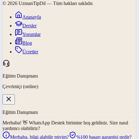
©
2026
UzmanTipDil
— Tüm hakları saklıdır.
Anasayfa
Dersler
Yorumlar
Blog
Ücretler
Eğitim Danışmanı
Çevrimiçi (online)
Eğitim Danışmanı
Merhaba! 👋
WhatsApp Destek
birimine hoş geldiniz. Size nasıl
yardımcı olabiliriz?
Merhaba, bilgi alabilir miyim?
%100 başarı garantisi nedir?