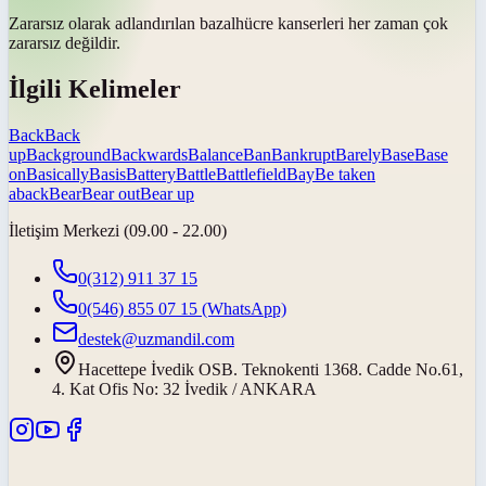
Zararsız olarak adlandırılan
bazal
hücre kanserleri her zaman çok
zararsız değildir.
İlgili Kelimeler
Back
Back
up
Background
Backwards
Balance
Ban
Bankrupt
Barely
Base
Base
on
Basically
Basis
Battery
Battle
Battlefield
Bay
Be taken
aback
Bear
Bear out
Bear up
İletişim Merkezi (09.00 - 22.00)
0(312) 911 37 15
0(546) 855 07 15
(WhatsApp)
destek@uzmandil.com
Hacettepe İvedik OSB. Teknokenti 1368. Cadde No.61,
4. Kat Ofis No: 32 İvedik / ANKARA