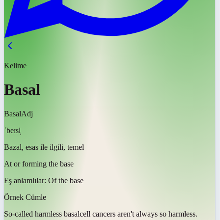
Kelime
Basal
Basal
Adj
ˈbeɪsl̩
Bazal, esas ile ilgili, temel
At or forming the base
Eş anlamlılar:
Of the base
Örnek Cümle
So-called harmless
basal
cell cancers aren't always so harmless.