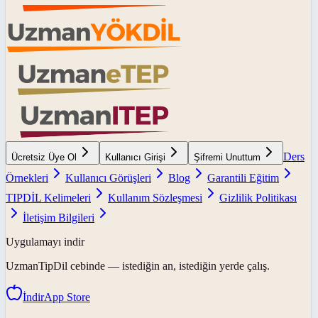
Ders
Ücretsiz Üye Ol
Kullanıcı Girişi
Şifremi Unuttum
Örnekleri
Kullanıcı Görüşleri
Blog
Garantili Eğitim
TIPDİL Kelimeleri
Kullanım Sözleşmesi
Gizlilik Politikası
İletişim Bilgileri
Uygulamayı indir
UzmanTipDil
cebinde — istediğin an, istediğin yerde çalış.
İndir
App Store