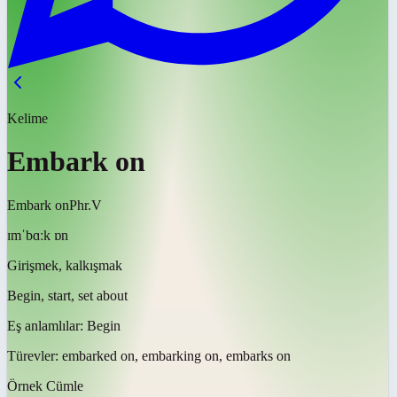
Kelime
Embark on
Embark on
Phr.V
ɪmˈbɑːk ɒn
Girişmek, kalkışmak
Begin, start, set about
Eş anlamlılar:
Begin
Türevler:
embarked on, embarking on, embarks on
Örnek Cümle