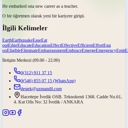
He
embarked on
a new career as a teacher.
O bir öğretmen olarak yeni bir kariyere
girişti
.
İlgili Kelimeler
Earth
Earthquake
Ease
Eat
out
Edge
Educate
Education
Effect
Effective
Efficient
Effort
Egg
on
Eligible
Eliminate
Embarrassment
Embrace
Emerge
Emergency
Emit
E
İletişim Merkezi (09.00 - 22.00)
0(312) 911 37 15
0(546) 855 07 15
(WhatsApp)
destek@uzmandil.com
Hacettepe İvedik OSB. Teknokenti 1368. Cadde No.61,
4. Kat Ofis No: 32 İvedik / ANKARA