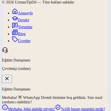
©
2026
UzmanTipDil
— Tüm hakları saklıdır.
Anasayfa
Dersler
Yorumlar
Blog
Ücretler
Eğitim Danışmanı
Çevrimiçi (online)
Eğitim Danışmanı
Merhaba! 👋
WhatsApp Destek
birimine hoş geldiniz. Size nasıl
yardımcı olabiliriz?
Merhaba, bilgi alabilir miyim?
%100 başarı garantisi nedir?