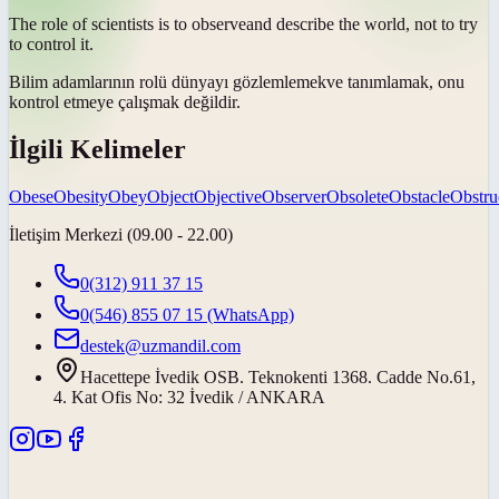
The role of scientists is to
observe
and describe the world, not to try
to control it.
Bilim adamlarının rolü dünyayı
gözlemlemek
ve tanımlamak, onu
kontrol etmeye çalışmak değildir.
İlgili Kelimeler
Obese
Obesity
Obey
Object
Objective
Observer
Obsolete
Obstacle
Obstru
İletişim Merkezi (09.00 - 22.00)
0(312) 911 37 15
0(546) 855 07 15
(WhatsApp)
destek@uzmandil.com
Hacettepe İvedik OSB. Teknokenti 1368. Cadde No.61,
4. Kat Ofis No: 32 İvedik / ANKARA