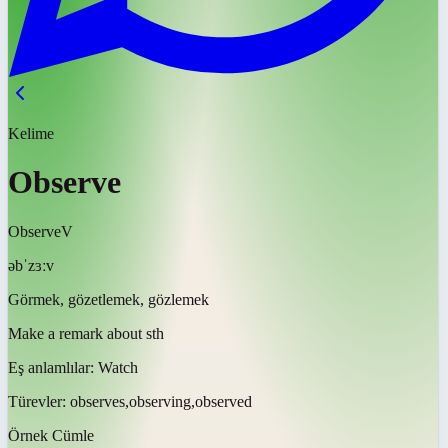
Kelime
Observe
Observe
V
əbˈzɜːv
Görmek, gözetlemek, gözlemek
Make a remark about sth
Eş anlamlılar:
Watch
Türevler:
observes,observing,observed
Örnek Cümle