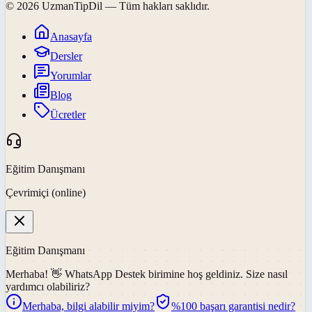
©
2026
UzmanTipDil
— Tüm hakları saklıdır.
Anasayfa
Dersler
Yorumlar
Blog
Ücretler
Eğitim Danışmanı
Çevrimiçi (online)
Eğitim Danışmanı
Merhaba! 👋
WhatsApp Destek
birimine hoş geldiniz. Size nasıl
yardımcı olabiliriz?
Merhaba, bilgi alabilir miyim?
%100 başarı garantisi nedir?