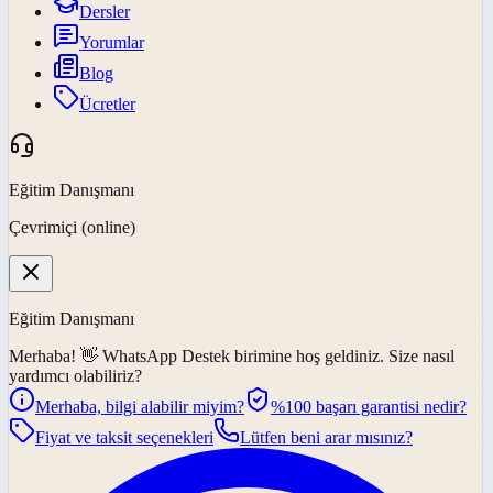
Dersler
Yorumlar
Blog
Ücretler
Eğitim Danışmanı
Çevrimiçi (online)
Eğitim Danışmanı
Merhaba! 👋
WhatsApp Destek
birimine hoş geldiniz. Size nasıl
yardımcı olabiliriz?
Merhaba, bilgi alabilir miyim?
%100 başarı garantisi nedir?
Fiyat ve taksit seçenekleri
Lütfen beni arar mısınız?