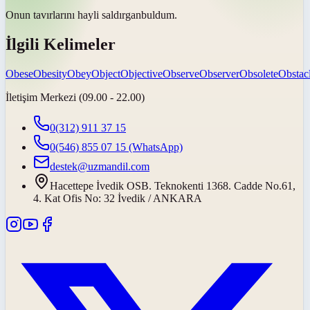
Onun tavırlarını hayli
saldırgan
buldum.
İlgili Kelimeler
Obese
Obesity
Obey
Object
Objective
Observe
Observer
Obsolete
Obstac
İletişim Merkezi (09.00 - 22.00)
0(312) 911 37 15
0(546) 855 07 15
(WhatsApp)
destek@uzmandil.com
Hacettepe İvedik OSB. Teknokenti 1368. Cadde No.61,
4. Kat Ofis No: 32 İvedik / ANKARA