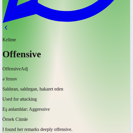
Kelime
Offensive
Offensive
Adj
əˈfensɪv
Saldıran, saldırgan, hakaret eden
Used for attacking
Eş anlamlılar:
Aggressive
Örnek Cümle
I found her remarks deeply
offensive
.