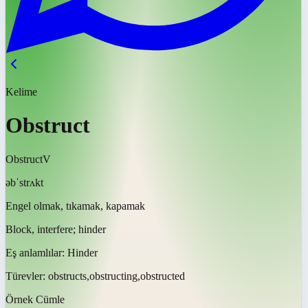
Kelime
Obstruct
Obstruct
V
əbˈstrʌkt
Engel olmak, tıkamak, kapamak
Block, interfere; hinder
Eş anlamlılar:
Hinder
Türevler:
obstructs,obstructing,obstructed
Örnek Cümle