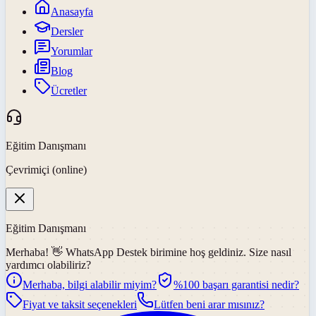
Anasayfa
Dersler
Yorumlar
Blog
Ücretler
Eğitim Danışmanı
Çevrimiçi (online)
Eğitim Danışmanı
Merhaba! 👋
WhatsApp Destek
birimine hoş geldiniz. Size nasıl
yardımcı olabiliriz?
Merhaba, bilgi alabilir miyim?
%100 başarı garantisi nedir?
Fiyat ve taksit seçenekleri
Lütfen beni arar mısınız?