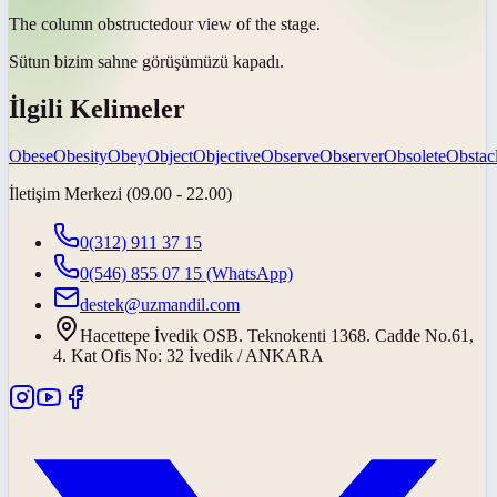
The column
obstructed
our view of the stage.
Sütun bizim sahne görüşümüzü
kapadı
.
İlgili Kelimeler
Obese
Obesity
Obey
Object
Objective
Observe
Observer
Obsolete
Obstac
İletişim Merkezi (09.00 - 22.00)
0(312) 911 37 15
0(546) 855 07 15
(WhatsApp)
destek@uzmandil.com
Hacettepe İvedik OSB. Teknokenti 1368. Cadde No.61,
4. Kat Ofis No: 32 İvedik / ANKARA