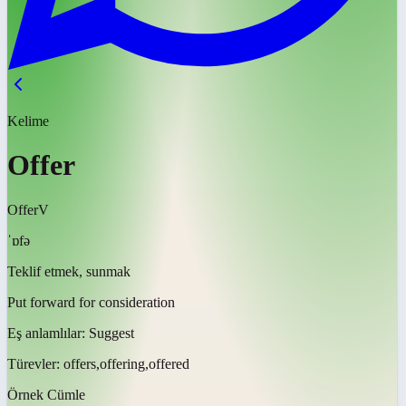
Kelime
Offer
Offer
V
ˈɒfə
Teklif etmek, sunmak
Put forward for consideration
Eş anlamlılar:
Suggest
Türevler:
offers,offering,offered
Örnek Cümle