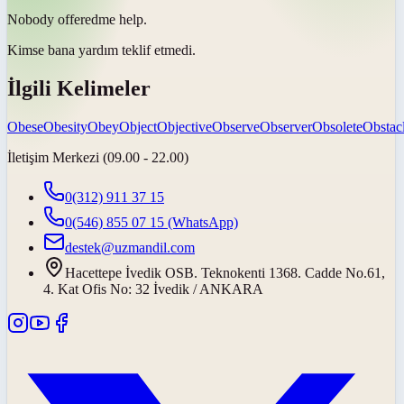
Nobody
offered
me help.
Kimse bana yardım
teklif etmedi
.
İlgili Kelimeler
Obese
Obesity
Obey
Object
Objective
Observe
Observer
Obsolete
Obstac
İletişim Merkezi (09.00 - 22.00)
0(312) 911 37 15
0(546) 855 07 15
(WhatsApp)
destek@uzmandil.com
Hacettepe İvedik OSB. Teknokenti 1368. Cadde No.61,
4. Kat Ofis No: 32 İvedik / ANKARA