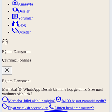
Anasayfa
Dersler
Yorumlar
Blog
Ücretler
Eğitim Danışmanı
Çevrimiçi (online)
Eğitim Danışmanı
Merhaba! 👋
WhatsApp Destek
birimine hoş geldiniz. Size nasıl
yardımcı olabiliriz?
Merhaba, bilgi alabilir miyim?
%100 başarı garantisi nedir?
Fiyat ve taksit seçenekleri
Lütfen beni arar mısınız?