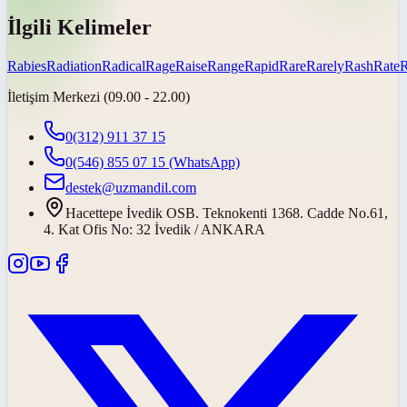
İlgili Kelimeler
Rabies
Radiation
Radical
Rage
Raise
Range
Rapid
Rare
Rarely
Rash
Rate
R
İletişim Merkezi (09.00 - 22.00)
0(312) 911 37 15
0(546) 855 07 15
(WhatsApp)
destek@uzmandil.com
Hacettepe İvedik OSB. Teknokenti 1368. Cadde No.61,
4. Kat Ofis No: 32 İvedik / ANKARA