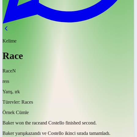
Kelime
Race
Race
N
reɪs
Yarış, ırk
Türevler:
Races
Örnek Cümle
Baker won the
race
and Costello finished second.
Baker
yarışı
kazandı ve Costello ikinci sırada tamamladı.