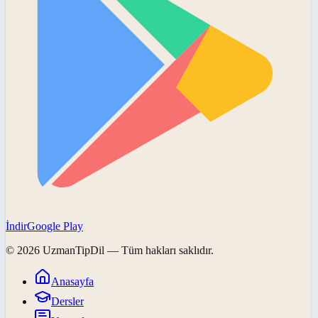
İndir
Google Play
©
2026
UzmanTipDil
— Tüm hakları saklıdır.
Anasayfa
Dersler