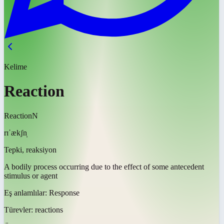
Kelime
Reaction
Reaction
N
rɪˈækʃn̩
Tepki, reaksiyon
A bodily process occurring due to the effect of some antecedent
stimulus or agent
Eş anlamlılar:
Response
Türevler:
reactions