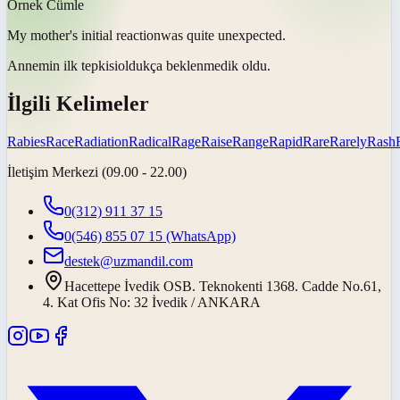
Örnek Cümle
My mother's initial
reaction
was quite unexpected.
Annemin ilk
tepkisi
oldukça beklenmedik oldu.
İlgili Kelimeler
Rabies
Race
Radiation
Radical
Rage
Raise
Range
Rapid
Rare
Rarely
Rash
İletişim Merkezi (09.00 - 22.00)
0(312) 911 37 15
0(546) 855 07 15
(WhatsApp)
destek@uzmandil.com
Hacettepe İvedik OSB. Teknokenti 1368. Cadde No.61,
4. Kat Ofis No: 32 İvedik / ANKARA