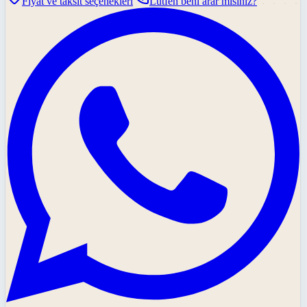
Fiyat ve taksit seçenekleri
Lütfen beni arar mısınız?